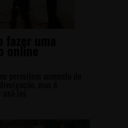
mo fazer uma
o online
ine permitem aumento do
divulgação, mas é
 usá-las