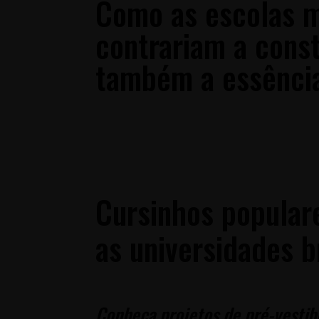
Como as escolas mi
contrariam a cons
também a essência
Cursinhos popular
as universidades b
Conheça projetos de pré-vestibu