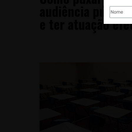
audiência públ
e ter atuação efe