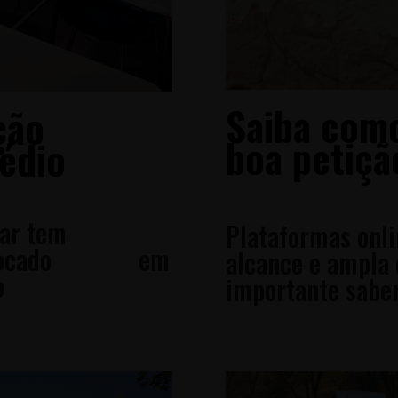
Saiba co
vogação
boa petiçã
no médio
lar tem
Plataformas onl
o e focado em
alcance e ampla 
o
importante saber