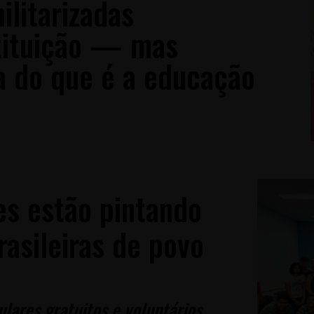
litarizadas
tituição — mas
 do que é a educação
es estão pintando
rasileiras de povo
lares gratuitos e voluntários