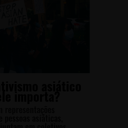
ativismo asiático
ele importa?
 representações
e pessoas asiáticas,
 juntam em coletivos