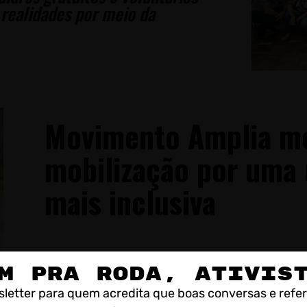
realidades por meio da
Movimento Amplia mo
mobilização por uma 
mais inclusiva
M PRA RODA, ATIVIS
Cooperativas: sua
letter para quem acredita que boas conversas e refe