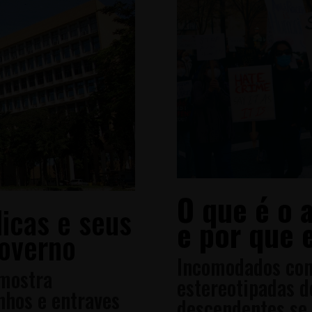
O que é o 
icas e seus
e por que 
governo
Incomodados com
mostra
estereotipadas d
nhos e entraves
descendentes se