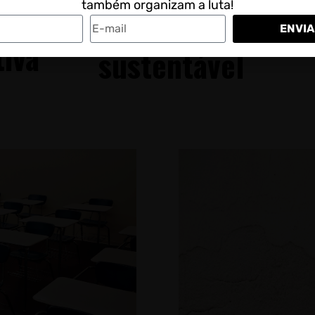
também organizam a luta!
ica
são e como criar 
ENVIA
tiva
sustentável