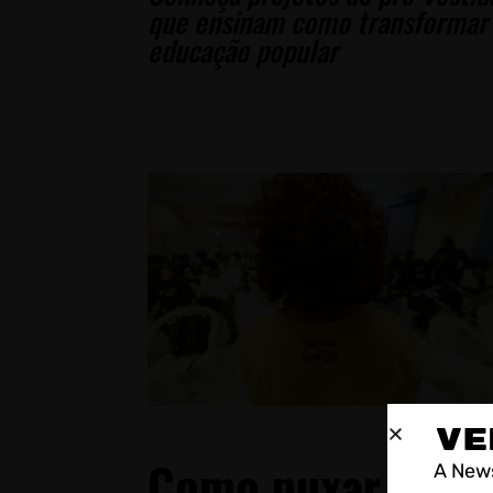
que ensinam como transformar 
educação popular
VE
Como puxar uma
A News