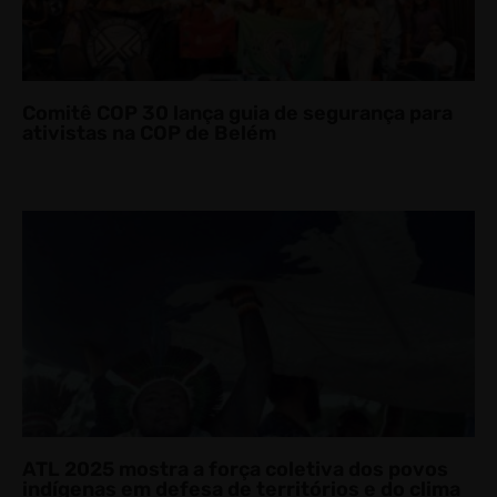
Comitê COP 30 lança guia de segurança para
ativistas na COP de Belém
ATL 2025 mostra a força coletiva dos povos
indígenas em defesa de territórios e do clima