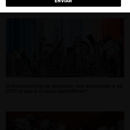
VEM PRA RODA,
ATIVISTA!
A Newsletter para quem acredita que boas
conversas e referências também organizam a
luta!
Greenwashing no governo, nas empresas e na
COP: o que é e como identificar?
ENVIAR