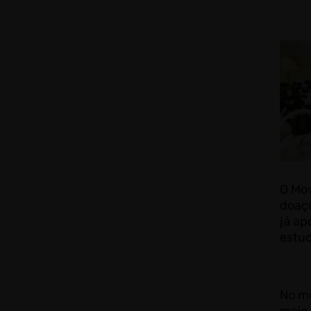
O Mo
doaçõ
já ap
estud
No m