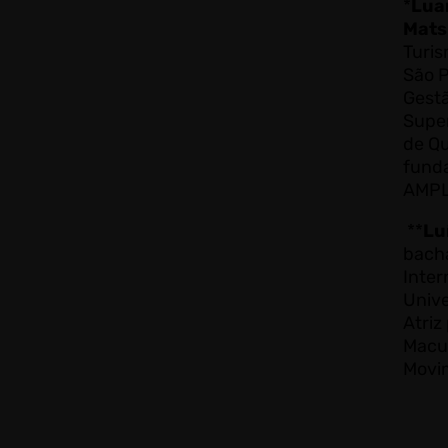
*
Lua
Mat
Turis
São 
Gestã
Super
de Qu
fund
AMPL
**
Lu
b
ach
Inter
Unive
Atriz
Macu
Movi