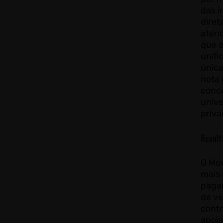
das i
diret
atend
que o
unifi
única
nota 
conc
unive
priv
Result
O Mo
mais 
paga
de ve
contr
apoia