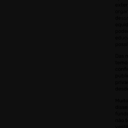
exter
organ
dessa
equid
pode
educ
possí
Das m
temo
conf
públi
priva
desd
Muito
disse
funda
não 
vesti