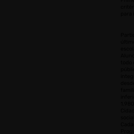
Prime
crité
para 
Parti
últim
escol
Alun
todo 
públi
integ
desd
famil
infer
1.980
Cidad
socia
Cada
Prog