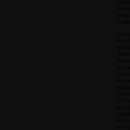
aquel
Ensi
inte
Públi
Vemo
inscr
dific
demo
desc
de pe
de in
impa
espec
infor
a fal
que 
solic
esse
muita