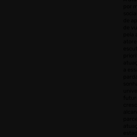
por m
socia
de ap
de vu
pela 
atore
escut
prior
atuaç
a ess
parda
sonh
unive
futur
cresc
alcan
parce
atuaç
estad