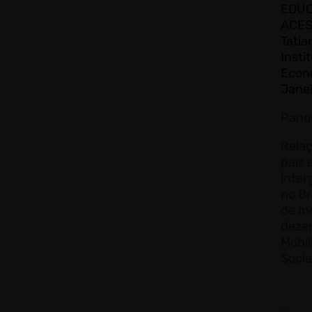
EDUC
ACES
Tatia
Insti
Econô
Janei
Pano
Relaç
pais 
inter
no Br
de In
dezem
Mobi
Socia