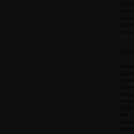
estu
deses
Enem 
como 
que 
Experi
Consi
públ
univ
unive
baixa
o Mo
organ
faz 
para 
atua