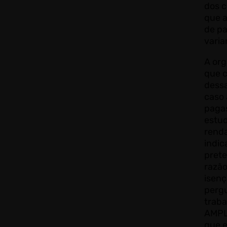
dos c
que 
de p
varia
A or
que 
dessa
caso 
paga
estu
rend
indic
prete
razão
isenç
pergu
trab
AMPLI
que 