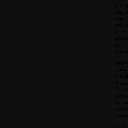
[estu
algum
aqui 
estu
Jhen
apro
que 
para 
Mesm
apro
inscr
muito
fizes
acre
segui
cont
exper
A atu