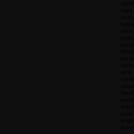
signi
mais 
ciclo
baixa
Além 
proba
socia
filho
parda
tamb
64%,
consi
class
famíl
perce
dobro
paíse
engl
desen