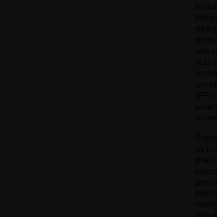
baixa
indí
desig
grup
alta 
sub-
unive
preta
(PPI)
juve
unive
O qua
as j
preju
insc
perío
inscr
verti
milhõ