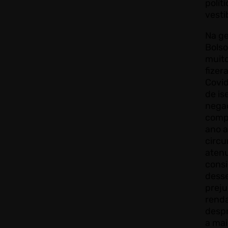
polít
vesti
Na g
Bolso
muito
fizer
Covid
de is
negad
comp
ano 
circu
atenu
consi
desse
preju
rend
desp
a mai