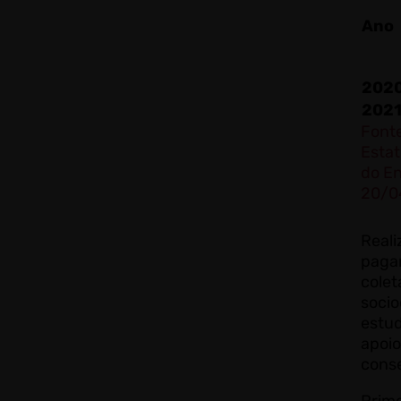
Ano
202
202
Font
Estat
do E
20/0
Real
pagam
cole
socio
estu
apoio
cons