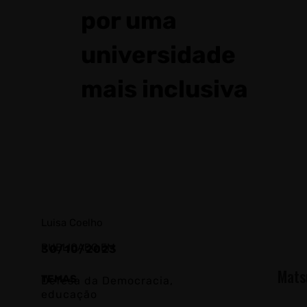
por uma
universidade
mais inclusiva
Luisa Coelho
PUBLICADO EM
30/10/2023
Mats
TEMAS
Defesa da Democracia
,
educação