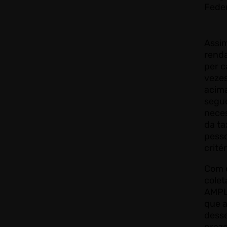
Feder
Assim
renda
per c
vezes
acima
segu
nece
da ta
pesso
critér
Com 
cole
AMPL
que a
dess