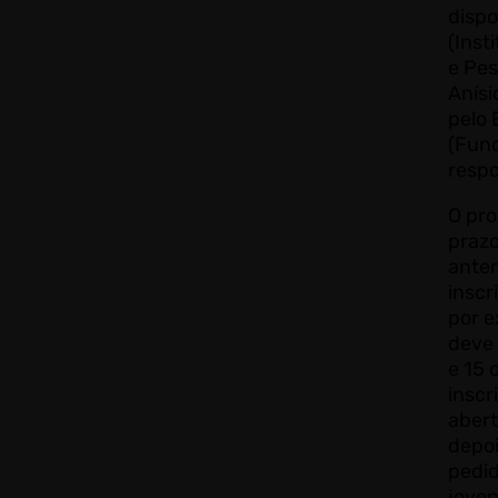
dispo
(Inst
e Pe
Anísi
pelo
(Fund
respo
O pro
prazo
anter
inscr
por 
deve 
e 15 
inscr
abert
depo
pedi
jove