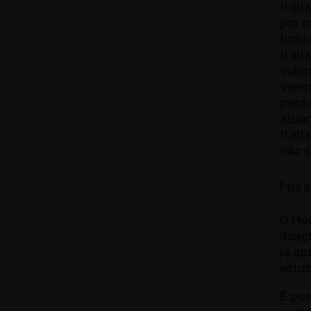
traba
por c
todo 
traba
volun
veem 
para 
atuan
trab
não s
Para p
O Mo
doaçõ
já ap
estu
É pos