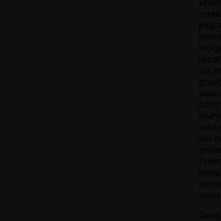
Enem
arre
pagar
juven
indíg
recort
um mo
grup
pelos
ocorr
mund
relat
em q
entre
Enem
desis
perda
aula
Desis