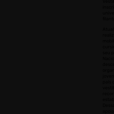
Vesti
inscr
unive
filan
Atual
real
mobil
cursi
seu p
Naci
desc
orga
joven
país 
vesti
recor
estab
Dess
apoia