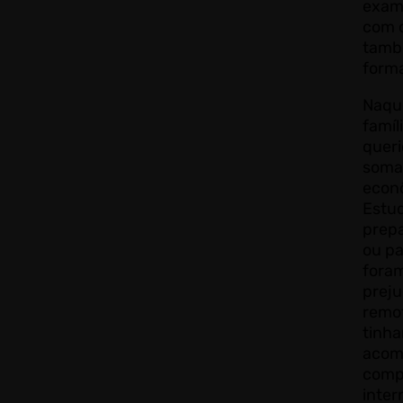
exam
com o
tamb
forma
Naqu
famíl
queri
soma
econ
Estud
prepa
ou pa
fora
preju
remot
tinh
acom
comp
inter