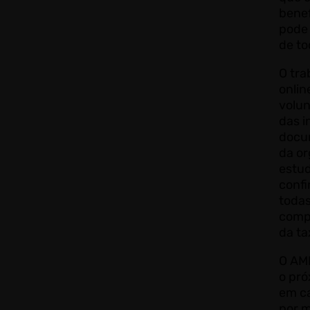
benef
pode 
de to
O tra
onlin
volun
das i
docu
da o
estu
conf
todas
comp
da ta
O AM
o pró
em ca
por m