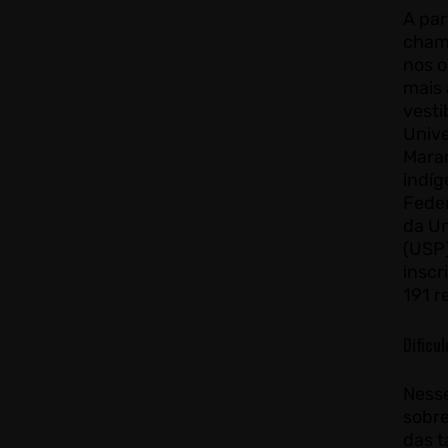
A par
cham
nos o
mais 
vesti
Unive
Maran
indíg
Feder
da Un
(USP)
inscr
191 r
Dificu
Ness
sobre
das t