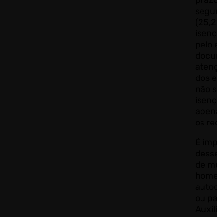
prazo
segu
(25,2
isenç
pelo 
docu
atenç
dos 
não s
isenç
apen
os re
É imp
dess
de mu
home
auto
ou pa
Auxíl