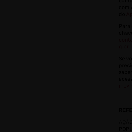
camp
com v
do
Ap
Para 
chave
cont
g.br
Se v
preci
saber
aces
movi
REF
AÇÃO
POPU