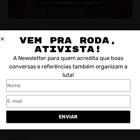
#RESISTÊNCIACLIMÁTICA
Quem paga o preço da extração de
VEM PRA RODA,
Bauxita no Brasil? O caso da
ATIVISTA!
comunidade do Jauari no Pará.
A Newsletter para quem acredita que boas
conversas e referências também organizam a
luta!
Clique para aceitar os cookies marketing e
ativar este conteúdo
ENVIAR
#EDUCAÇÃO