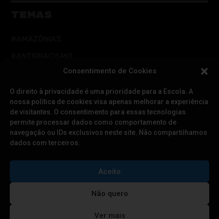
TEMAS
#AMAZÔNIAS
#ANTIRRACISMO
Consentimento de Cookies
#AÇÃO DIRETA
#CUIDADOS DIGITAIS
O direito à privacidade é uma prioridade para a Escola. A
nossa política de cookies visa apenas melhorar a experiência
#CUIDADOS INTEGRAIS
de visitantes. O consentimento para essas tecnologias
permite processar dados como comportamento de
#DEFESA DA DEMOCRACIA
navegação ou IDs exclusivos neste site. Não compartilhamos
#EDUCAÇÃO
dados com terceiros.
#FEMINISMOS
Aceito
#LGBTQIAPN+
#RESISTÊNCIA CLIMÁTICA
Não quero
#POVOS TRADICIONAIS
Ver mais