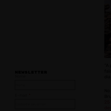
“A 
fal
NEWSLETTER
Nome
dia
No 
E-mail
Br
25 
des