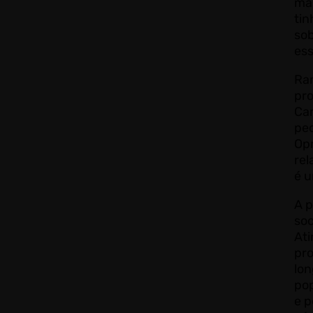
ma
tin
sob
ess
Ra
pro
Cam
ped
Opr
rel
é u
A p
soc
At
pro
lon
pop
e p