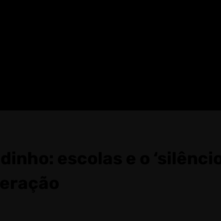
inho: escolas e o ‘silênci
neração