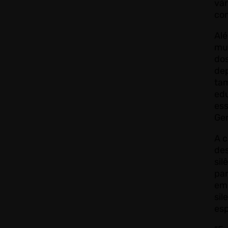
vár
com
Alé
mu
dos
dep
ta
edu
ess
Ger
A c
des
sil
par
em 
sil
esp