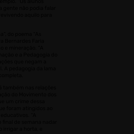
emplo. “Os alunos
 gente não podia falar
revivendo aquilo para
a”, do poema “As
ra Bernardes Faria
o e mineração. “A
nação e a Pedagogia do
tuações que negam a
l. A pedagogia da lama
completa.
dá também nas relações
enação do Movimento dos
ue um crime dessa
ue foram atingidos ao
 educativos. “A
no final de semana nadar
irrigar a horta, e