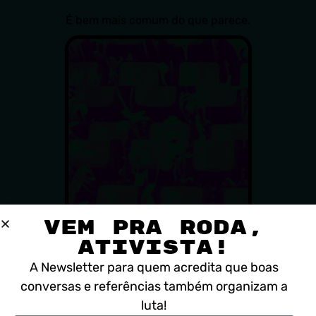
É bem mais comum do que parece.
VEM PRA RODA,
Histórias
ATIVISTA!
de senhas
A Newsletter para quem acredita que boas
Sarah tinha mais medo de criar uma senha-história
conversas e referências também organizam a
ruim, do que de um ataque hacker.
luta!