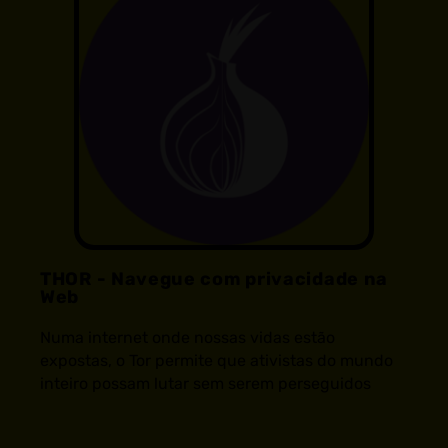
THOR - Navegue com privacidade na
Web
Numa internet onde nossas vidas estão
expostas, o Tor permite que ativistas do mundo
inteiro possam lutar sem serem perseguidos