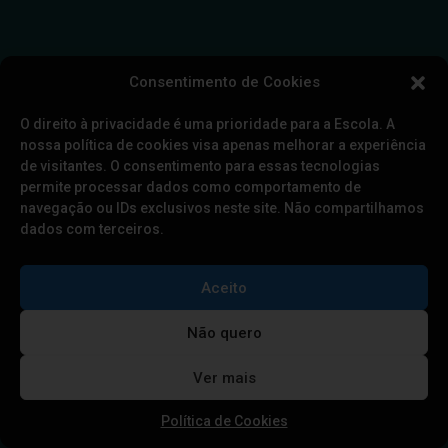
Consentimento de Cookies
O direito à privacidade é uma prioridade para a Escola. A
nossa política de cookies visa apenas melhorar a experiência
de visitantes. O consentimento para essas tecnologias
permite processar dados como comportamento de
navegação ou IDs exclusivos neste site. Não compartilhamos
QUAIS DADOS SEU CELULAR E A REDE
MÓVEL COLETAM?
dados com terceiros.
Neste artigo, Lucas Teixeira mapeia os dados que
estão armazenados ou são coletados pela
Aceito
infraestrutura de comunicação e pelos
componentes de um celular em seu
Não quero
funcionamento normal
Ver mais
Política de Cookies