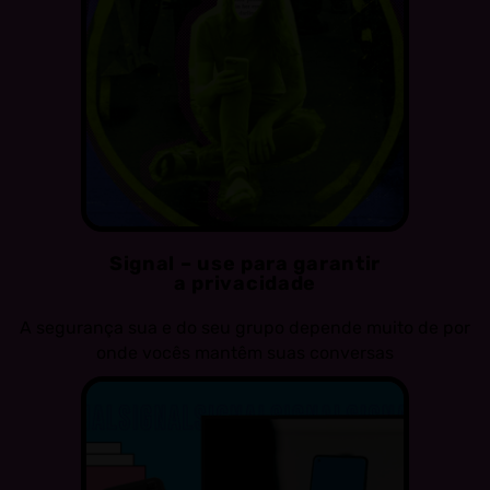
Signal – use para garantir
a privacidade
A segurança sua e do seu grupo depende muito de por
onde vocês mantêm suas conversas