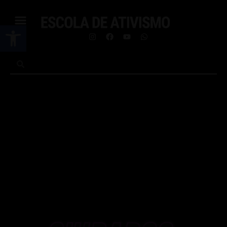
Abrir a barra de ferramentas
Troca de mensagens
Entenda o que faz do Signal a opção de
aplicativo mais segura para ativistas