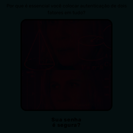
Por que é essencial você colocar autenticação de dois
fatores em tudo?
Sua senha
é segura?