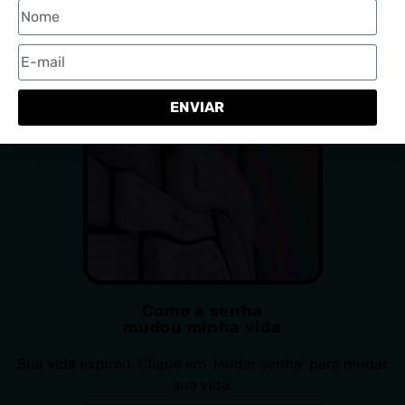
ENVIAR
Como a senha
mudou minha vida
Sua vida expirou. Clique em ‘Mudar senha’ para mudar
sua vida.