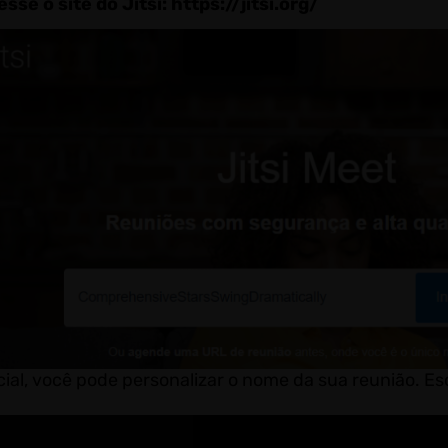
sse o site do Jitsi: https://jitsi.org/
cial, você pode personalizar o nome da sua reunião. Es