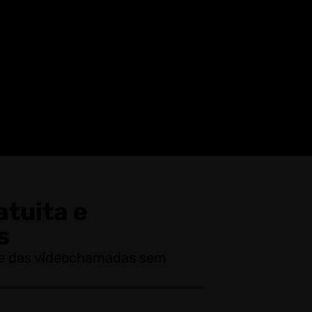
atuita e
s
de das vídeochamadas sem