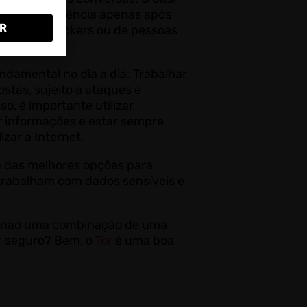
la de conferência apenas após
R
nvasões de hackers ou de pessoas
damental no dia a dia. Trabalhar
stas, sujeito a ataques e
so, é importante utilizar
r informações e estar sempre
lizar a Internet.
a das melhores opções para
trabalham com dados sensíveis e
que não uma combinação de uma
r seguro? Bem, o
Tor
é uma boa