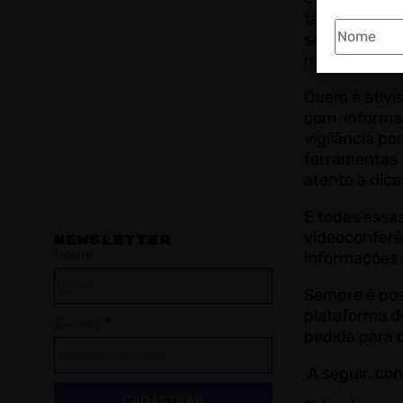
também tem a
serem autoriz
mal-intenci
Quem é ativi
com informaçõ
vigilância po
ferramentas 
atento a dic
E todas essa
videoconferê
NEWSLETTER
Nome
informações 
Sempre é pos
plataforma d
E-mail
pedida para 
A seguir, con
CADASTRAR