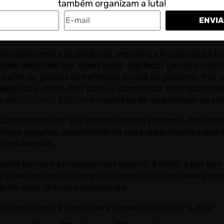
também organizam a luta!
 opção de permitir a admissão de participantes na sa
ENVIA
ados pelo anfitrião, o que reduz a possibilidade de i
onadas.
sta sabe como a questão da segurança é uma pauta fun
es sensíveis por vezes pode significar um alvo nas co
r parte de grupos extremistas ou até do governo. Por is
seguras como o Jitsi para se comunicar e compartilha
as de
cuidados digitais
e maneiras de se proteger ao uti
s características que citamos acima tornam o Jitsi um
ncias seguras, especialmente para organizações que 
confidenciais.
sível tornar o processo mais seguro, é claro, e por 
e videoconferência segura acessada de um navegado
quem quer dobrar a segurança.
fira um passo a passo para começar a utilizar o Jitsi: