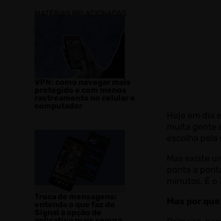
MATÉRIAS RELACIONADAS
VPN: como navegar mais
protegido e com menos
rastreamento no celular e
computador​
Hoje em dia e
muita gente e
escolha pela
Mas existe um
ponta a ponta
minutos. É o
Troca de mensagens:
Mas por que 
entenda o que faz do
Signal a opção de
aplicativo mais segura