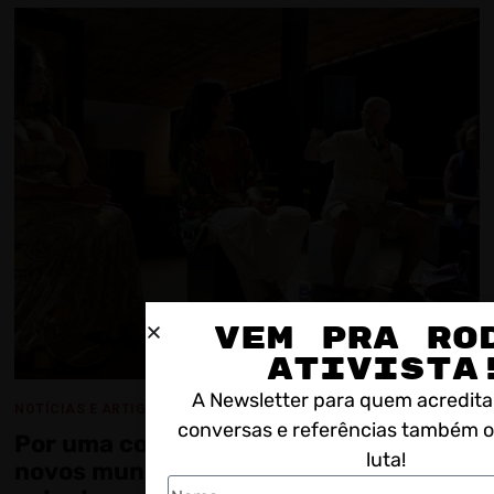
VEM PRA RO
ATIVISTA
A Newsletter para quem acredita
NOTÍCIAS E ARTIGOS
conversas e referências também 
Por uma comunicação que construa
luta!
novos mundos: a identidade como