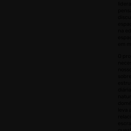
lider
pens
discu
espaç
na e
espaç
em m
O pro
neces
nosso
sobre
estru
diári
natur
domés
leva 
relac
escra
quest