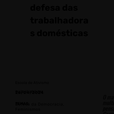
defesa das
trabalhadora
s domésticas
Escola de Ativismo
PUBLICADO EM
26/04/2024
O ma
mult
TEMAS
Defesa da Democracia
,
pensa
Feminismos
Carva