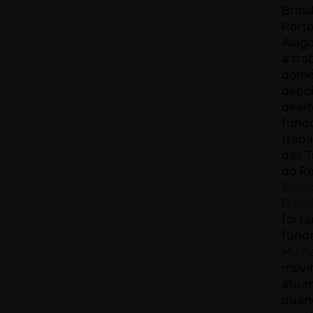
Brasi
Porto
Alag
a tr
domé
depoi
direi
fund
traba
das 
do Re
Sindi
Domé
foi 
fund
Mulh
movi
atuan
quand