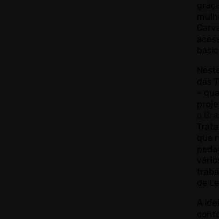
graça
mulh
Carva
acess
bási
Neste
das 
– qua
proj
o Bra
Trat
que r
pedag
vário
traba
de L
A ide
cont