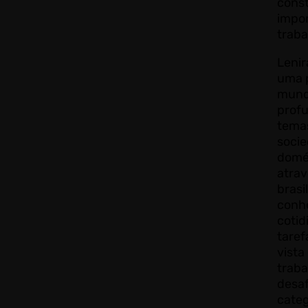
cons
impor
traba
Lenir
uma 
mundo
profu
tema
socie
domé
atrav
brasi
conh
cotid
taref
vista
traba
desaf
categ