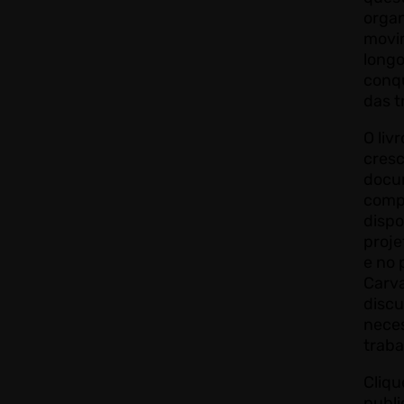
organ
movi
longo
conqu
das 
O liv
cresc
docu
compa
dispo
proje
e no
Carv
disc
neces
traba
Cliqu
publ