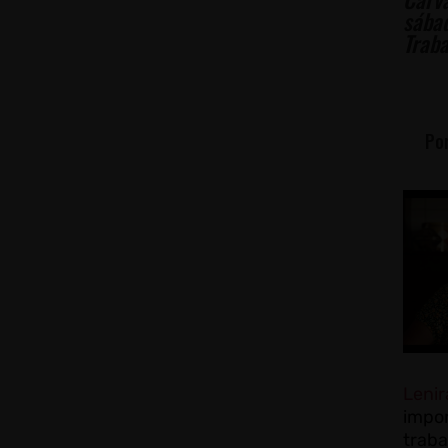
sábad
Trab
Por
Lenir
impor
trab