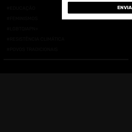
ENVIA
#EDUCAÇÃO
#FEMINISMOS
#LGBTQIAPN+
#RESISTÊNCIA CLIMÁTICA
#POVOS TRADICIONAIS