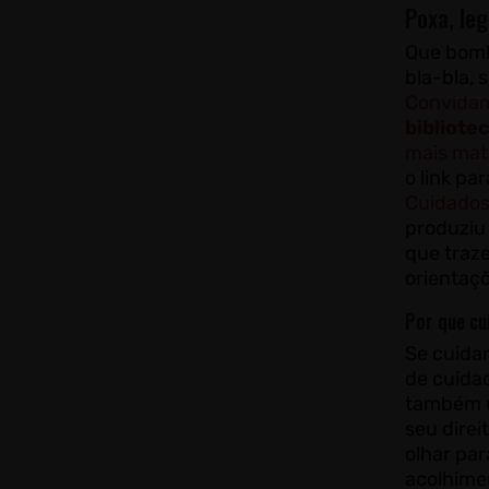
Poxa, leg
Que bom!
bla-bla, 
Convidam
bibliote
mais mate
o link pa
Cuidados
produziu 
que traz
orientaçõ
Por que cu
Se cuidar
de cuidad
também u
seu direi
olhar par
acolhimen