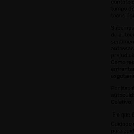
contato c
tempo de 
tecnológi
Sabemos 
de autoc
sentimen
autossacr
prejudici
Como res
enfrentam
esgotam
Por isso
autocuid
Coletivo.
E o que 
Cuidado 
para cuid