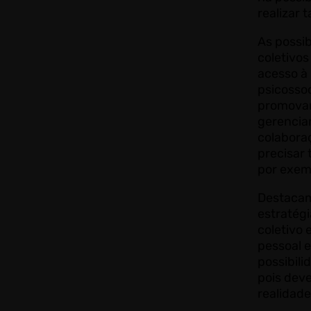
realizar
As possib
coletivo
acesso à 
psicosso
promovam
gerencia
colabora
precisar
por exem
Destacam
estratég
coletivo 
pessoal e
possibili
pois dev
realidade