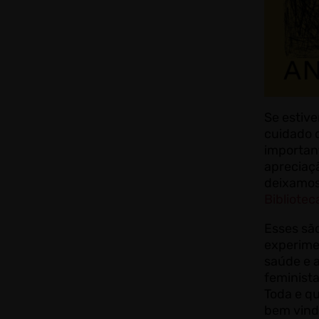
Se estiv
cuidado d
importan
apreciaçã
deixamos
Bibliotec
Esses são
experime
saúde e 
feminista
Toda e qu
bem vind