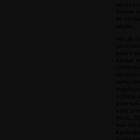
causa ou 
formas ac
de comba
opção.
No Lab C
(zine) c
para o cu
Apesar d
contexto 
também é 
como ele
mobiliza
pública, 
diversas 
a dia: o 
fome… Sã
que nos 
e princi
humanos.