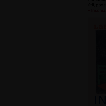
útil, pod
– Insônia