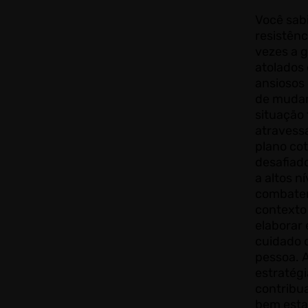
Você sabi
resistênc
vezes a 
atolados 
ansiosos
de mudar 
situação 
atravess
plano cot
desafiado
a altos n
combater
contexto
elaborar 
cuidado 
pessoa. 
estratégi
contribua
bem estar