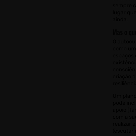
sempre c
lugar qu
ainda.
Mas o qu
O autocu
como um 
espaços 
existênci
consciên
criação 
resiliênc
Um plano
pode inc
apoio (fa
com a saú
realizar 
(escutar m