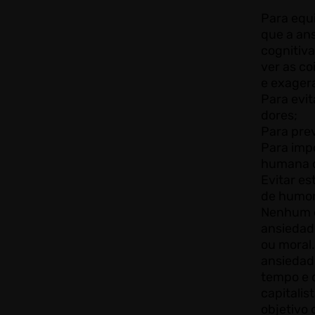
Para equil
que a an
cognitiva
ver as co
e exager
Para evit
dores;
Para prev
Para impo
humana de
Evitar es
de humor
Nenhum d
ansiedad
ou moral.
ansiedad
tempo e 
capitalis
objetivo 