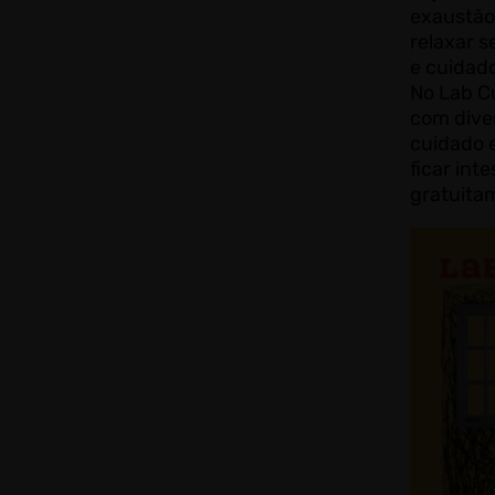
exaustão
relaxar s
e cuidad
No Lab C
com dive
cuidado 
ficar int
gratuita