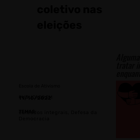
coletivo nas
eleições
Algumas
tratar 
enquant
Escola de Ativismo
PUBLICADO EM
11/10/2022
TEMAS
cuidados integrais
,
Defesa da
Democracia