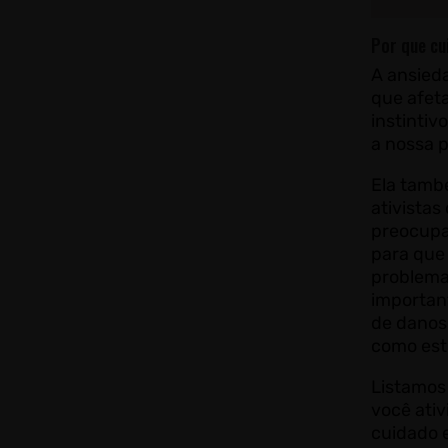
Por que cu
A ansied
que afet
instintiv
a nossa p
Ela tamb
ativista
preocupa
para que
problema 
importan
de danos
como estr
Listamos
você ativ
cuidado 