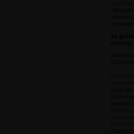
contato@
Obrigada 
vontade 
conteúdo
Se gosto
matéria,
#Juntes
Cuidados 
–
https://
uma-cam
Entenda o
participa
eventos 
https://
os-cuida
boicotes
Cuidados 