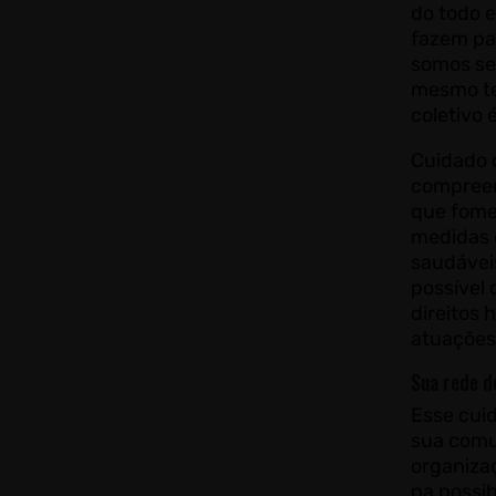
do todo e
fazem pa
somos ser
mesmo te
coletivo 
Cuidado 
compreen
que fome
medidas 
saudávei
possível 
direitos
atuações 
Sua rede d
Esse cuid
sua comu
organizaç
na possib