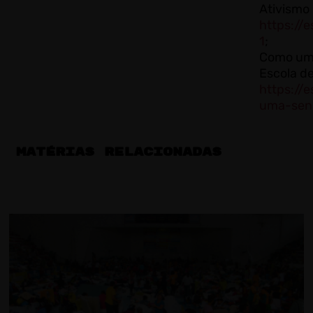
Ativismo
https://e
1
;
Como uma
Escola de
https://
uma-sen
MATÉRIAS RELACIONADAS