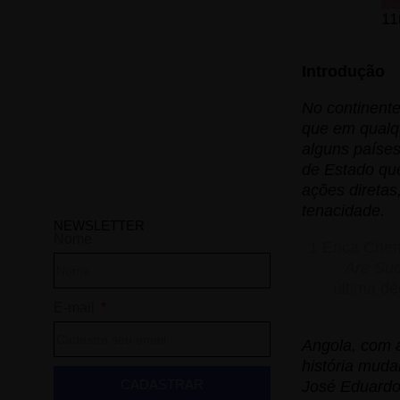
11
Introdução
No continente
que em qualq
alguns p
aíses
de Estado qu
ações direta
tenacidade.
NEWSLETTER
Nome
1 Erica Che
Are Suc
última dé
E-mail
Angola, com 
história muda
CADASTRAR
José Eduardo 