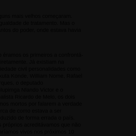
alguns mais velhos começaram.
igualdade de tratamento. Mas o
ntos do poder, onde estava havia
 éramos os primeiros a confrontá-
diretamente. Já existiam na
iedade civil personalidades como
uta Konde, William Nome, Rafael
ques, o deputado
lupimga Nlando Victor e o
nalista Ricardo de Melo, os dois
imos mortos por falarem a verdade
rca de como estava a ser
duzido de forma errada o país.
 próprios acreditávamos que não
aríamos vivos nos próximos 10