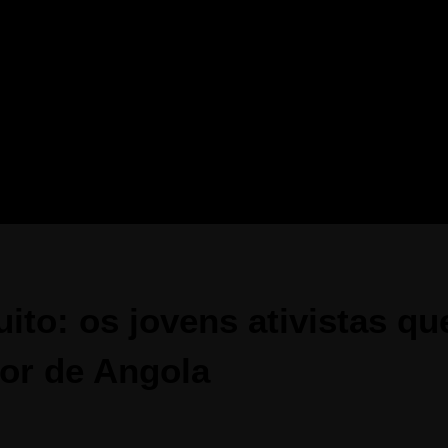
uito: os jovens ativistas q
dor de Angola