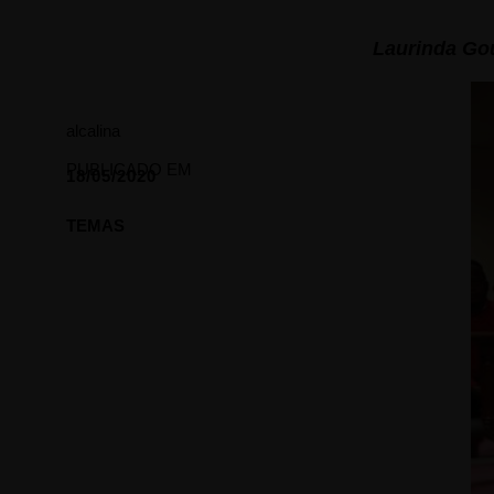
Laurinda
Go
alcalina
PUBLICADO EM
18/05/2020
TEMAS