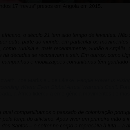
ndos 17 “revus” presos em Angola em 2015.
 africano, o século 21 tem sido tempo de levantes. Não 
uer outra parte do mundo, em particular os movimento
, como Tunísia e, mais recentemente, Sudão e Argélia, 
e há décadas se recusavam a sair. Em outros, como Ug
s, campanhas e mobilizações comunitárias têm ganhado
noweth, Zoe Marks e Jide Okeke.
People Power Is Risin
ceeding Where Even Global Arrest Warrants Can’t.
Fore
cada, a África liderou a emergência movimentos de mass
a qual
compartilhamos o passado de colonização portug
r pela força do ativismo. Após viver em primeira mão a i
dos Santos – e sofrer no corpo a represália à luta – a at