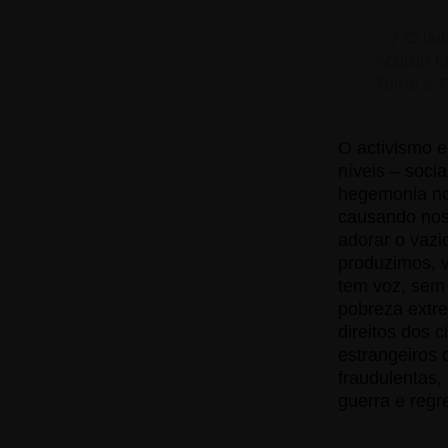
7 O lei
Acordo Or
Tomé e P
O activismo e
níveis – soci
hegemonia no 
causando nos
adorar o vazi
produzimos, v
tem voz, sem 
pobreza extre
direitos dos 
estrangeiros 
fraudulentas,
guerra e regr