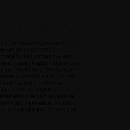
uguês angolano. Angola não aderiu ao
Portugal, Brasil, Cabo Verde e São
issão Multissetorial que discute a
 adesão pelos próximos cinco anos.
ou e enfrenta em quase todos os
pa de um grupo que tomou a
onsabiliza pelo estrago que vem
ória, nossas línguas, passamos a
ravos sem direito a opinião. Não
aposta no cidadão e a mulher não
 continua sob o martírio da
com a falta de respeito aos
overnamentais fecham os olhos de
 corrupção, impunidade, eleições
 de neocolonialismo, fantasma de