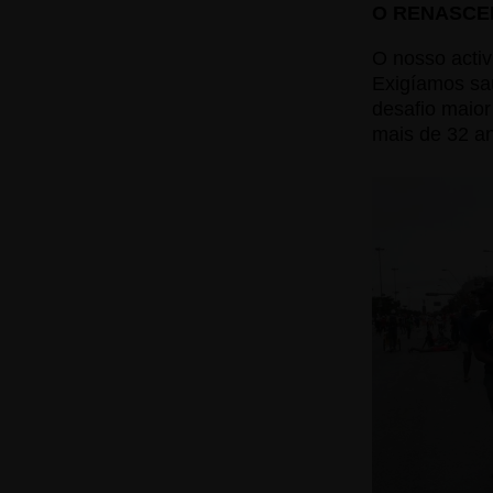
O RENASCE
O nosso activ
Exigíamos saú
desafio maio
mais de 32 a