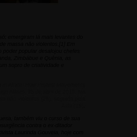
só: emergiram lá mais levantes do
s de massa não
violentos
.
[1]
Em
o poder popular desalojou chefes
anda, Zimbábue e Quênia, as
 um sopr
o de criatividade e
g in Africa: How Protest Movements
ign Affairs, 25 de abril de 2019. Na
a não violentos (25), seguida pela
Ásia (16)
.
uesa, também viu o curso de sua
nsurgência contra o ex-ditador
ivista
Laurinda
Gouveia, hoje com