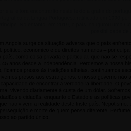
tor e a leitora encontrarão neste texto a grafia do port
tográfico da Língua Portuguesa ratificado em 1990 por 
ríncipe. No entanto, em 2019, o país inaugurou uma Com
possibilidade de
m Angola surge da situação adversa que o país enfrent
al, político, económico e de direitos humanos – por cul
país, como coisa privada e particular, que não se resp
 45 anos desde a independência. Perdemos a nossa hist
o, ficamos presos às tradições alheias, continuamos esc
ivemos presos aos estrangeiros, o nosso governo não 
capacidade de encontrar a verdadeira liberdade. O povo
ma, vivendo diariamente à custa de um dólar. Sofremos 
cidadãos e cidadãs, enquanto o Estado e as políticas g
que não vivem a realidade deste triste país. Nepotismo,
 perseguição e morte de quem pensa diferente. Perfume
esso ao partido único.