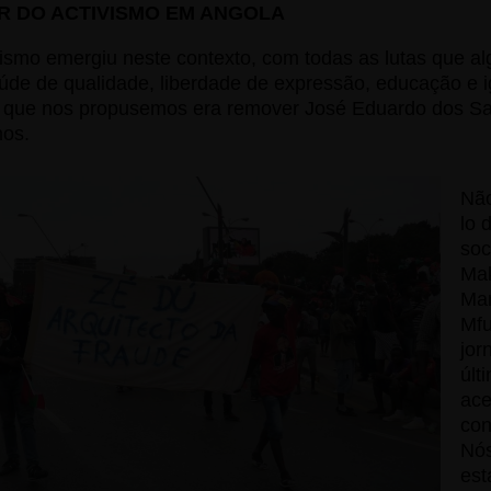
R DO ACTIVISMO EM ANGOLA
ismo emergiu neste contexto, com todas as lutas que 
de de qualidade, liberdade de expressão, educação e 
r que nos propusemos era remover José Eduardo dos Sa
nos.
Não
lo 
soc
Mak
Mar
Mfu
jor
últ
ace
con
Nós
est