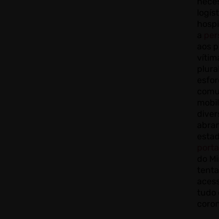
neces
logís
hospi
a
per
aos p
vítim
plura
esfor
comun
mobi
dive
abran
estad
porta
do Mi
tenta
acess
tudo
coron