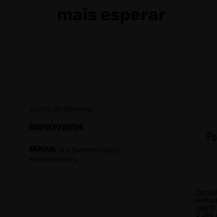
mais esperar
Escola de Ativismo
PUBLICADO EM
08/03/2024
Po
TEMAS
Defesa da Democracia
,
Feminismos
Em arti
ambien
aborto 
A vida