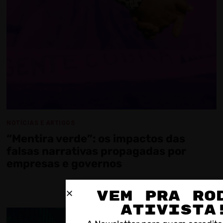
NOTÍCIAS E ARTIGOS
“Mentira verde”: os impactos das
falsas narrativas propagadas por
empresas e governos
VEM PRA RO
ATIVISTA