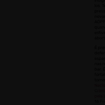
indig
los. 
press
nova
ADPF 
quan
estiv
abort
É pre
defe
espaç
nas r
bar. 
forta
torno
Nacio
Crimi
pela 
16 Fr