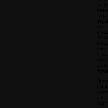
femi
nesse
força
segui
ness
cres
“
Nem
luta 
abort
organ
do Cu
paut
fort
Dura
esfor
ao a
anos
nos v