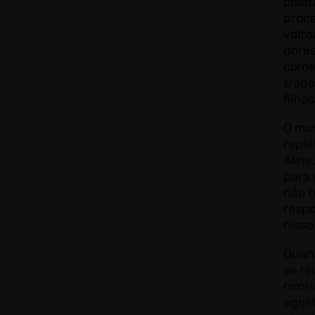
costu
proce
volto
dores
come
traba
filho
O mo
reple
Alin
para 
não t
respo
niss
Quan
se re
minis
agost