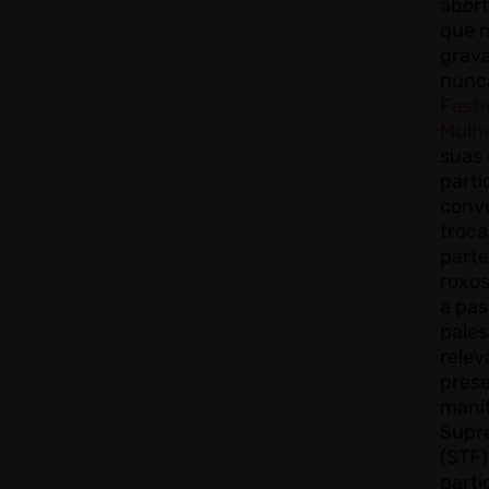
abort
que 
grav
nunc
Festi
Mulh
suas
parti
conve
troc
parte
roxos
a pa
pales
relev
prese
manif
Supr
(STF)
parti