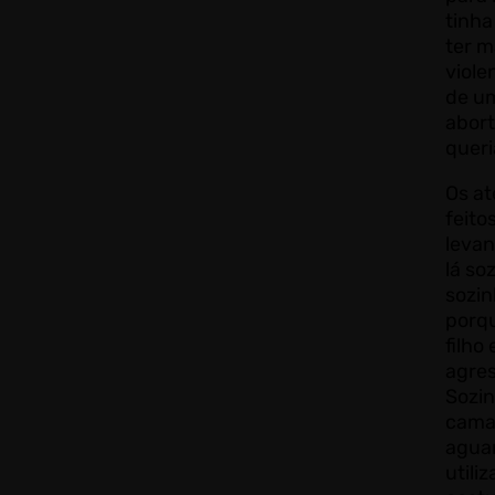
tinha
ter m
viole
de u
abor
queri
Os a
feit
levan
lá so
sozin
porq
filho
agres
Sozin
cama 
agua
utili