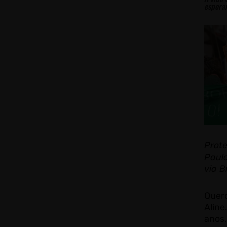
esperar
Prot
Paul
via B
Quero
Aline
anos,