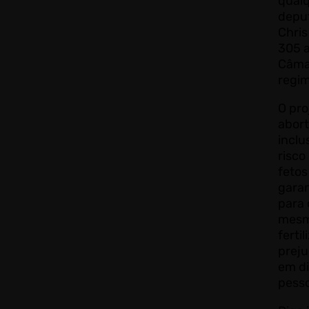
qual
deput
Chris
305 
Câmar
regi
O pro
abort
inclu
risco
fetos
garan
para 
mesm
ferti
preju
em di
pesso