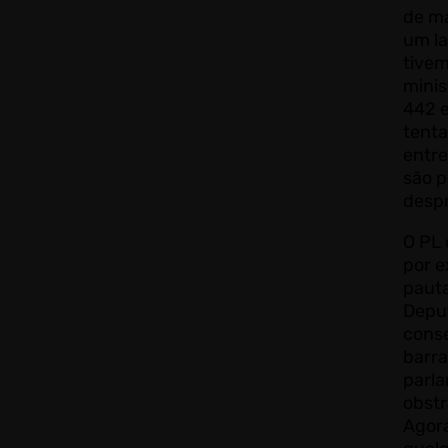
de ma
um la
tivem
mini
442 
tenta
entre
são 
despr
O PL 
por e
paut
Deput
conse
barra
parl
obstr
Agor