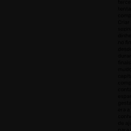
terce
tenta
compa
Criar
sozin
dinhe
no fi
desd
duran
finai
mudou
capit
compa
conta
espa
gest
era a
conhe
de aj
para 