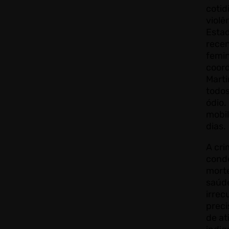
cotid
violê
Estad
rece
femin
coor
Marti
todos
ódio.
mobil
dias.
A cri
conde
morte
saúde
irrec
preci
de at