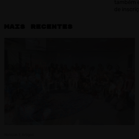
também es
de inscri
Mais recentes
Notícias E Artigos
Notícias E Artigos