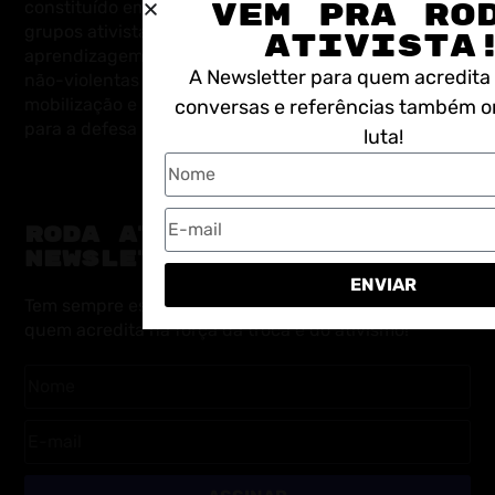
constituído em 2011 com a missão de fortalecer
VEM PRA RO
grupos ativistas por meio de processos de
ATIVISTA
aprendizagem em estratégias e técnicas de ações
A Newsletter para quem acredita
não-violentas e criativas, campanhas, comunicação,
mobilização e segurança e proteção integral, voltadas
conversas e referências também o
para a defesa da democracia e dos direitos humanos.
luta!
RODA ATIVISTA |
NEWSLETTER
ENVIAR
Tem sempre espaço pra mais uma pessoa. Junte-se a
quem acredita na força da troca e do ativismo!