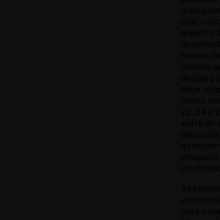
Instagram
criar con
aspecto d
quilombol
menos do
mínima q
destas pl
estar dis
online em
22, 24 e 
entre 8h e
disponibil
de Novem
atividade
confirma
As pessoa
uma bolsa
para a pa