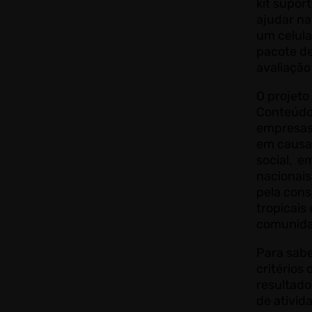
kit supor
ajudar na
um celular
pacote de
avaliação
O projeto
Conteúdo 
empresas
em causas
social, e
nacionais
pela cons
tropicais 
comunidad
Para sabe
critérios 
resultad
de ativid