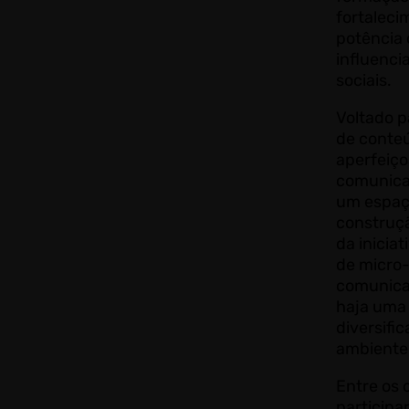
fortaleci
potência
influenci
sociais.
Voltado p
de conteú
aperfeiço
comunica
um espaço
construçã
da iniciat
de micro-
comunica
haja uma 
diversifi
ambiente 
Entre os 
participa