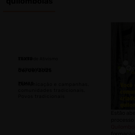
quilombolas
TEXTO
Escola de Ativismo
PUBLICADO EM
06/08/2025
TEMAS
Comunicação e campanhas
,
comunidades tradicionais
,
Povos tradicionais
Estão abe
processo 
Quilombo
formação 