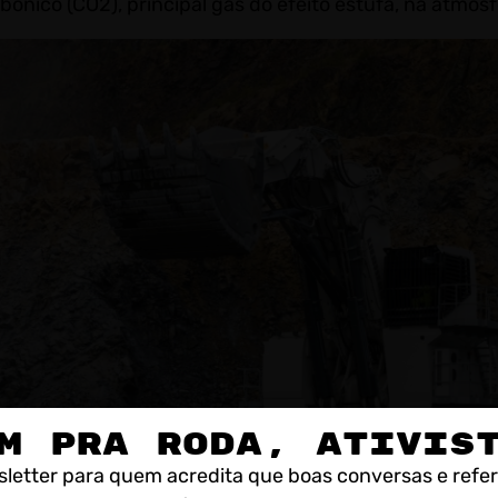
bônico (CO2), principal gás do efeito estufa, na atmosf
M PRA RODA, ATIVIS
letter para quem acredita que boas conversas e refe