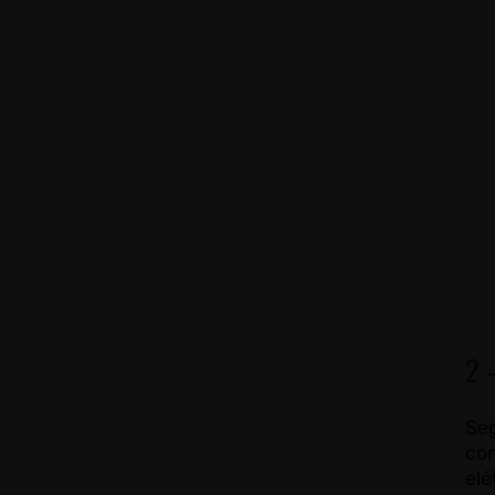
2 
Se
con
elé