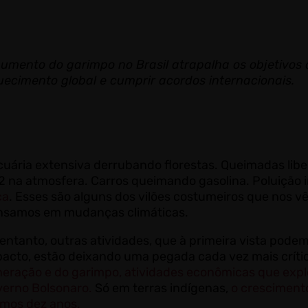
umento do garimpo no Brasil atrapalha os objetivos d
ecimento global e cumprir acordos internacionais.
uária extensiva derrubando florestas. Queimadas lib
 na atmosfera. Carros queimando gasolina. Poluição i
ca
. Esses são alguns dos vilões costumeiros que nos 
nsamos em mudanças climáticas.
entanto, outras atividades, que à primeira vista pod
acto, estão deixando uma pegada cada vez mais críti
eração e do garimpo, atividades econômicas que exp
verno Bolsonaro.
Só em terras indígenas,
o cresciment
imos dez anos.