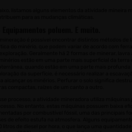
ixo, listamos alguns elementos da atividade mineira 
ntribuem para as mudanças climáticas.
–
Equipamentos poluem. E muito.
mineração é possível encontrar distintos métodos de la
tica do minério, que podem variar de acordo com fer
exploração. Geralmente há 2 formas de minerar, lavra
minérios estão em uma parte mais superficial da terra
terrânea, quando estão em uma parte mais profunda d
loração da superfície, é necessário realizar a escava
a alcançar os minérios. Perfurar o solo significa destr
ras compactas, raízes de um canto a outro.
se processo, a atividade mineradora utiliza máquinas 
cesso. No entanto, estas máquinas possuem baixa efic
mentadas por combustível fóssil, uma das principais fo
ses de efeito estufa na atmosfera. Alguns equipamen
 litros de diesel por hora, o que lança uma quantidad