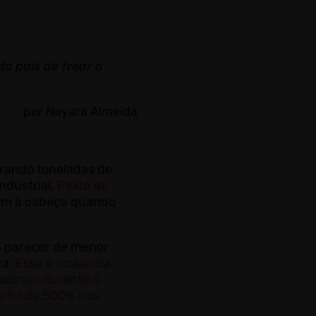
o país de frear o
por Nayara Almeida
erando toneladas de
ndustrial.
Peido de
vêm à cabeça quando
em parecer de menor
ca.
Esse é o caso da
lodiram durante o
o foi de 500% nos