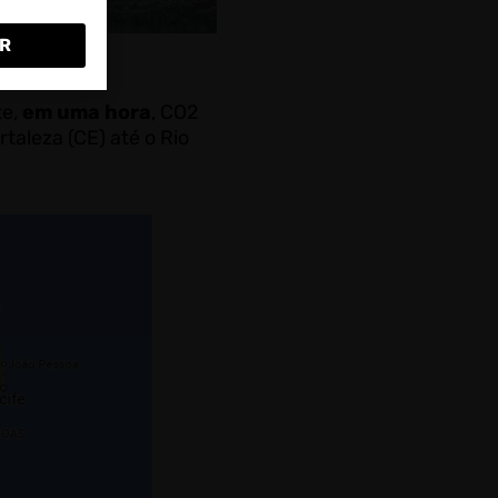
R
oluir?”
te,
em uma hora
, CO2
rtaleza (CE) até o Rio