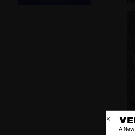
car
VE
A News