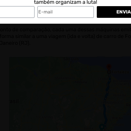
também organizam a luta!
ENVIA
“Poluir para destruir ou destruir para p
ponto de comparação, cada uma dessas máquinas emi
forma similar a uma viagem (ida e volta) de carro de Fo
Janeiro (RJ).