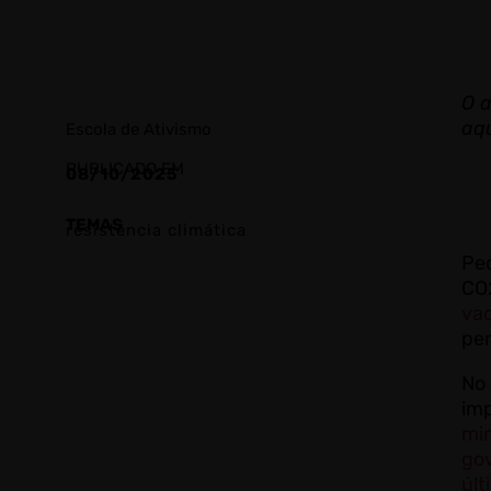
O a
aqu
Escola de Ativismo
PUBLICADO EM
08/10/2025
TEMAS
resistência climática
Pec
CO2
va
pe
No 
imp
min
go
últ