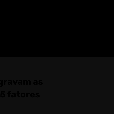
agravam as
5 fatores