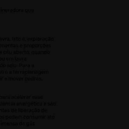
mineradora que
vra, isto é, exploração
ramentas e proporções
 a céu aberto, quando
 ou em lavra
o solo. Para a
ção e a terraplanagem
uir e mover pedras,
para acelerar esse
iência energética e são
ntes de liberação de
tos podem consumir até
e imensa de gás