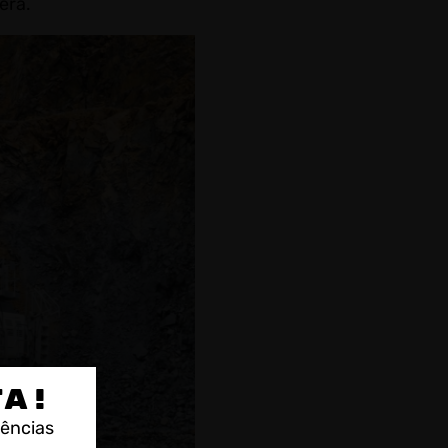
era.
TA!
rências