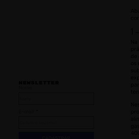
Aba
co
1 
Na 
prá
de 
os 
sub
exp
NEWSLETTER
par
Nome
ter
Nes
pro
E-mail
ali
ga
400
CADASTRAR