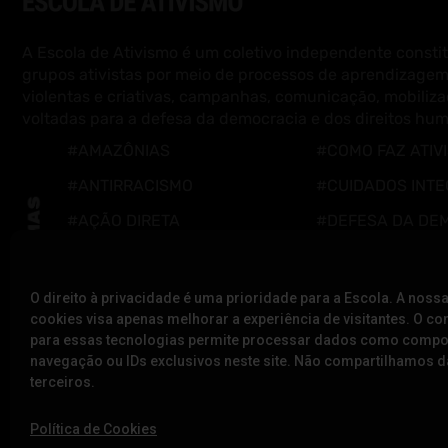
A Escola de Ativismo é um coletivo independente constit
grupos ativistas por meio de processos de aprendizagem
violentas e criativas, campanhas, comunicação, mobiliza
voltadas para a defesa da democracia e dos direitos hu
#AMAZÔNIAS
#COMO FAZ ATIV
#ANTIRRACISMO
#CUIDADOS INTE
#AÇÃO DIRETA
#DEFESA DA DE
#CUIDADOS DIGITAIS
#EDUCAÇÃO
#COMUNICAÇÃO E
O direito à privacidade é uma prioridade para a Escola. A nossa
cookies visa apenas melhorar a experiência de visitantes. O c
CAMPANHAS
para essas tecnologias permite processar dados como comp
navegação ou IDs exclusivos neste site. Não compartilhamos
terceiros.
Política de Cookies