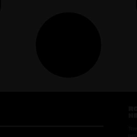
R
N
Tem
pes