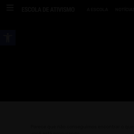
A ESCOLA
NOTÍCIA
Abrir a barra de ferramentas
Parece que não conseguimos encontrar o que
você está procurando.