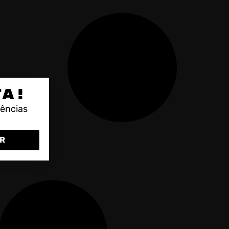
TA!
rências
R