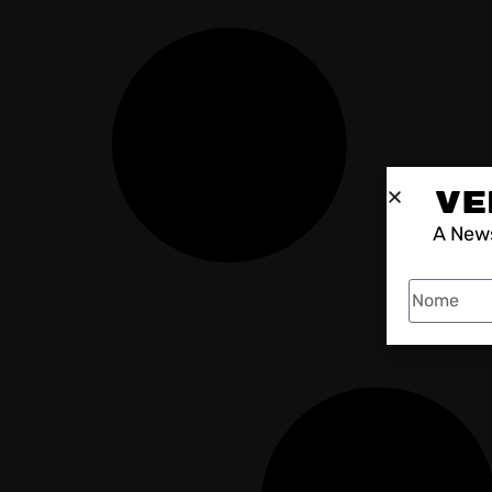
VE
A News