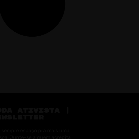
ODA ATIVISTA |
EWSLETTER
 sempre espaço pra mais uma
soa. Junte-se a quem acredita