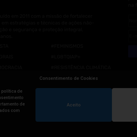
na 
uído em 2011 com a missão de fortalecer
 em estratégias e técnicas de ações não-
ção e segurança e proteção integral,
manos.
ISTA
#FEMINISMOS
GRAIS
#LGBTQIAP+
MOCRACIA
#RESISTÊNCIA CLIMÁTICA
#POVOS TRADICIONAIS
Consentimento de Cookies
 política de
onsentimento
ortamento de
Aceito
 dados com