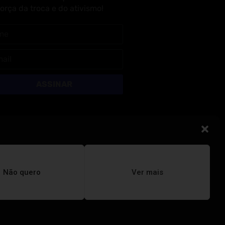
força da troca e do ativismo!
ASSINAR
Não quero
Ver mais