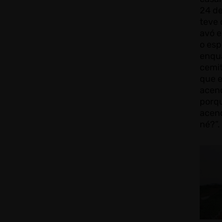
24 de
teve 
avó e
o esp
enqu
cemit
que 
acend
porq
acend
né?”