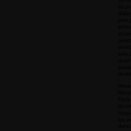
Tamb
de pr
diabo
pela 
antes
atual
pess
alvar
saiu 
quem 
assas
devi
Meses
Minis
Pará 
da in
ocup
los, 
denún