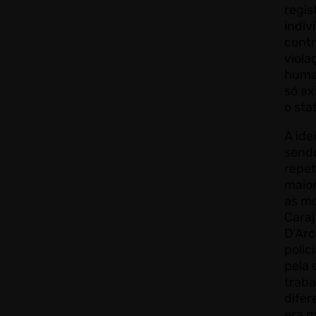
regis
indiv
contr
viola
human
só ex
o sta
A ide
sendo
repet
maio
as m
Caraj
D’Arc
polic
pela 
traba
difer
era 