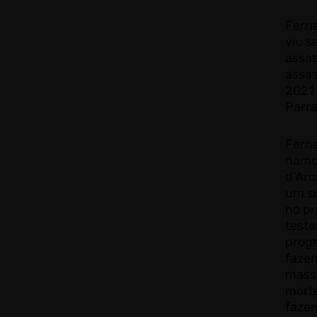
Fern
viu s
assas
assas
2021 
Parra
Ferna
namo
d’Arc
um so
no p
test
progr
fazen
massa
mort
fazen