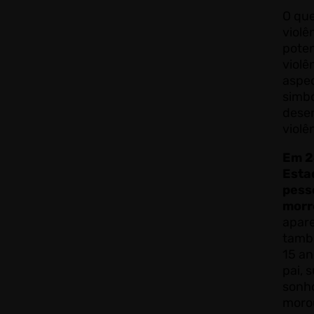
O que
violê
poten
violê
aspec
simbó
desen
violê
Em 2
Esta
pess
morr
apare
tamb
15 an
pai, 
sonh
moro