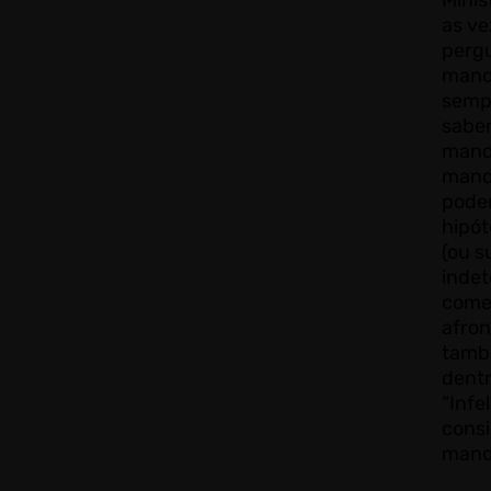
as ve
pergu
manda
semp
sabe
manda
mand
poder
hipót
(ou s
inde
come
afron
tamb
dentr
“Infe
cons
mand