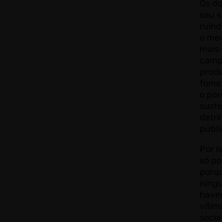
Os d
seu s
ruind
o me
mais 
camp
produ
fome,
o por
suste
detri
públi
Por i
só po
porq
ning
have
vítim
socia