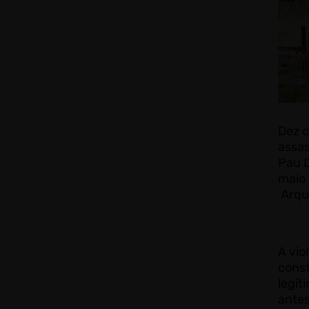
Dez 
assas
Pau D
maio 
Arqui
A vio
const
legít
antes