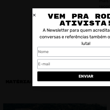
mais 
reco
quand
VEM PRA RO
quan
ATIVISTA
passo
abra
A Newsletter para quem acredita
“Espe
conversas e referências também 
nossa
luta!
acide
ENVIAR
MATÉRIAS RELACIONADAS