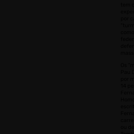
tem 
exped
por c
“turm
como
feder
defe
mass
Os “
Pau 
por 
14 pe
Fern
Homo
escri
Fern
carre
ou de