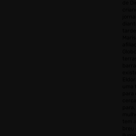
de Di
crian
jornal
diant
tard
Maris
afili
Glob
terra
barr
exist
Eldor
uma f
para 
cerca
para,
mulhe
tem a
breu
ilumi