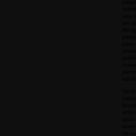
peque
sobre
saiu
em q
Abrig
pass
para 
enca
pobr
maior
piore
adult
Verô
naque
levad
ente
para 
quem
de su