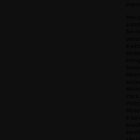
impo
Meu 
a ass
fim d
pena
é ain
simbó
inimi
temo
Minis
exceç
Minis
Pará,
Pinho
Minis
é ser
brasi
servi
são r