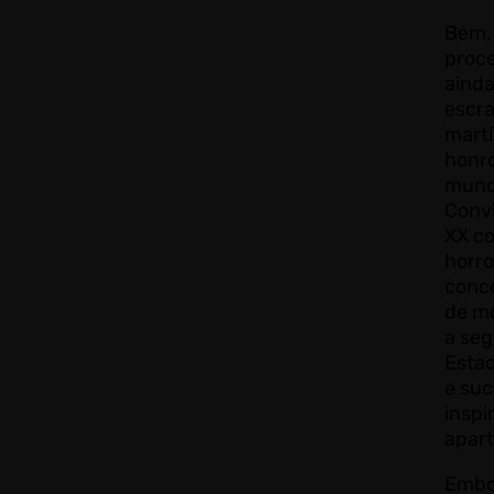
Bem, 
proc
aind
escra
martí
honro
mundo
Conv
XX co
horr
conc
de m
a seg
Esta
e su
inspi
apart
Embor