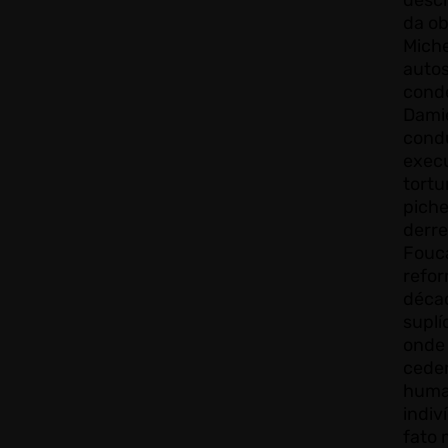
descr
da ob
Miche
autos
cond
Damie
condu
exec
tortu
piche
derre
Fouc
refor
décad
suplí
onde 
ceder
huma
indiv
fato