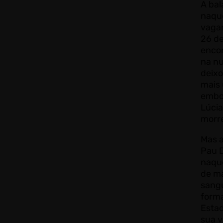
A bal
naque
vagar
26 de
enco
na n
deix
mais 
embo
Lúci
morre
Mas a
Pau 
naqu
de ma
sangu
forma
Esta
sua v