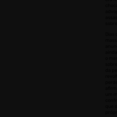
choca
advo
assas
sobre
Dias 
massa
anunc
ainda
o mas
sobre
da pe
revol
perde
afirm
um m
confr
que o
própr