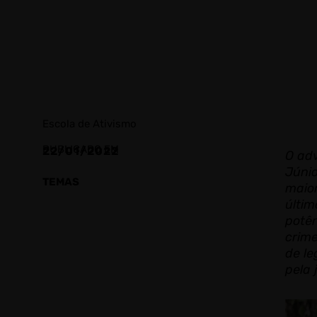
Escola de Ativismo
PUBLICADO EM
22/01/2022
O ad
Júni
TEMAS
maio
últim
potên
crime
de le
pela 