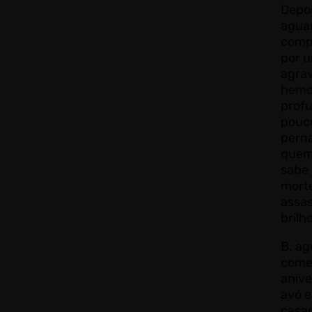
Depoi
agua
comp
por 
agra
hemod
profu
pouc
perna
quem
sabe 
morte
assas
brilh
B. ag
come
anive
avó e
casam