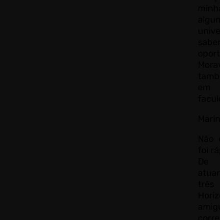
minh
algu
univ
sabe
opor
Mora
tamb
em 
facu
Marin
Não 
foi r
De 
atua
três
Hori
amigu
corr