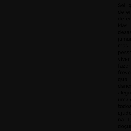
Sei 
def
defe
Mas 
dess
jama
mas 
pess
vive
faze
frev
que 
danç
alegr
uma 
todo
ajud
na l
doçu