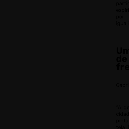
par
espí
por 
igual
Um
d
fr
Gabri
“A g
cida
pinta
tela