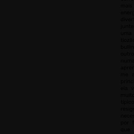
mais 
energ
dive
junte
uma 
tioz
bull
outr
numa
apre
me a
prin
ela 
muit
típic
res
nece
por 
que 