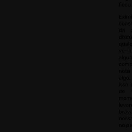
ficou
Exím
cons
da 
dis
qualq
vê-l
alg
comp
nota
algo
isso
de 
mome
levan
brav
nossa
no pe