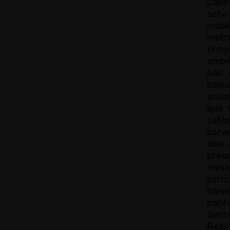
Conh
acho
mobi
metr
tinh
ambi
não 
baix
amiz
que 
café
cerv
idas 
pres
me
carn
bare
banh
San
Regi