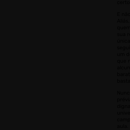
certo
E não
Aliá
quem
sua r
únic
segu
um do
que r
alcu
bara
basta
Nunc
prév
dig
univ
camp
aula