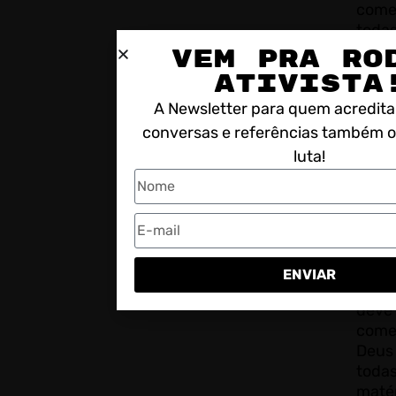
come
tod
prime
VEM PRA RO
ATIVISTA
Até 
traz
A Newsletter para quem acredita
repo
conversas e referências também 
“Cic
luta!
Zona
meio
mesm
esta
maté
proc
ENVIAR
mais
dev
come
Deus
tod
mat