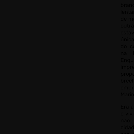
bra
lenta
de ma
outr
esta
únic
do c
na i
Enqu
imp
propo
brec
embr
Marin
Era 
e viv
não 
cida