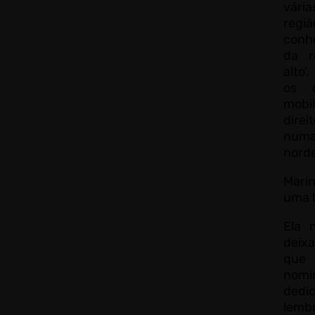
vária
regi
conh
da r
alto
os d
mobi
dire
num
norde
Mari
uma l
Ela 
deixa
que
nomi
ded
lemb