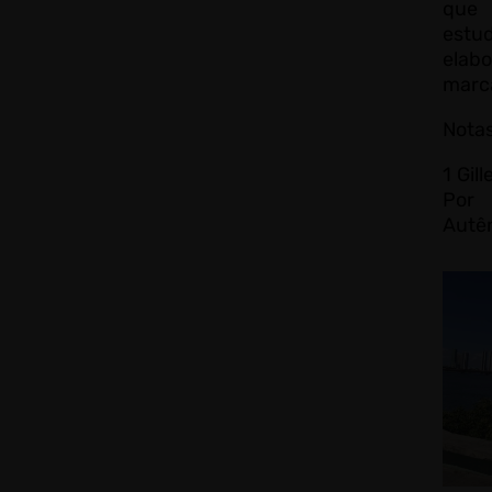
que
estu
elab
marca
Notas
1 Gil
Por 
Autên