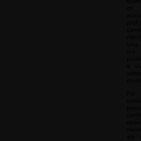
quan
de r
acadê
prof
camp
não 
uma c
era
pass
e viv
sobr
mund
Foi 
únic
pess
cami
opor
mesm
ela 