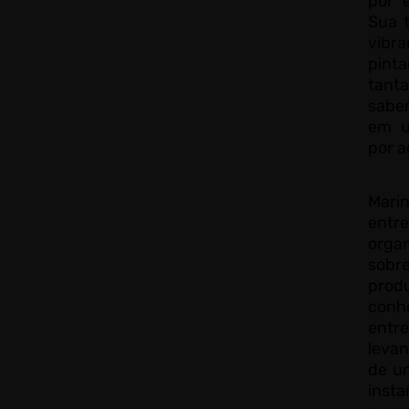
por 
Sua t
vibr
pint
tanta
sabe
em u
por a
Mari
entre
org
sobr
pro
conh
entre
levan
de u
insta