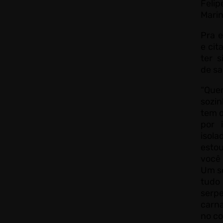
Felip
Marin
Pra e
e cit
ter s
de sa
“Que
sozi
tem o
por 
isola
esto
você
Um so
tudo
serpe
carn
no c