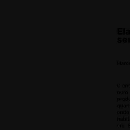
E
se
Marce
O en
num 
pro
quan
onde
habi
em S