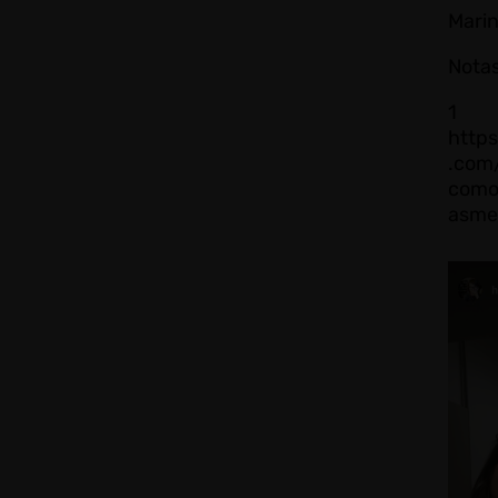
Marin
Notas
1
http
.com
como
asme