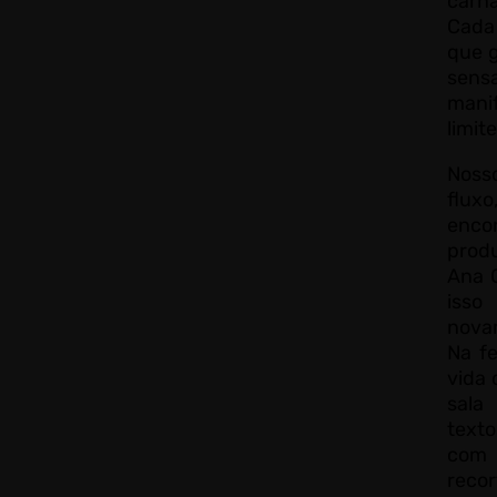
carn
Cada
que g
sens
mani
limit
Noss
flux
enc
produ
Ana C
iss
novam
Na fe
vida 
sala
text
com 
recor