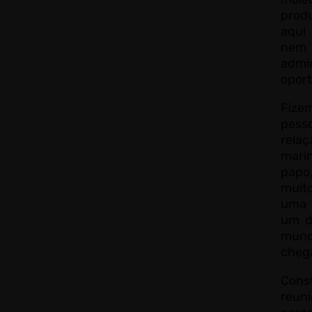
prod
aqui
nem 
ad
opor
Fize
pes
rela
mari
papo,
muit
uma 
um d
mund
cheg
Con
reun