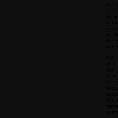
Sua 
tão b
de q
Aind
e sã
de di
don
outro
Entã
com 
que 
des
impr
poss
nece
não 
hist
nos t