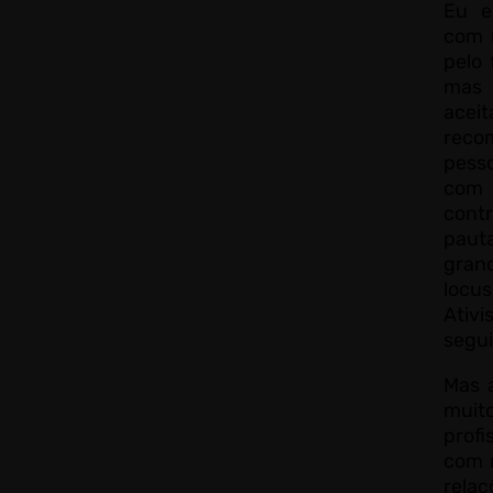
Eu e
com 
pelo
mas 
aceit
reco
pess
com 
cont
pau
gran
locu
Ativi
segui
Mas 
muit
profi
com 
rela