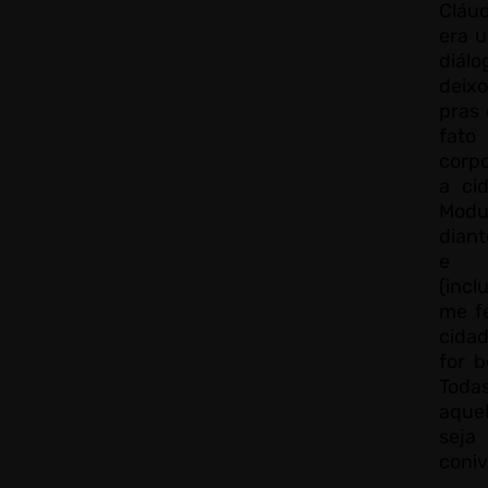
Cláud
era 
diálo
deixo
pras
fato
corp
a ci
Modu
dian
e qu
(incl
me f
cida
for 
Tod
aque
sej
coniv