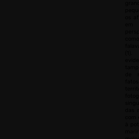
gran
peque
os a
em 
pers
com
falav
(1)
evide
tamp
de m
fat
terr
fot
singu
das 
com 
à po
mar
mol