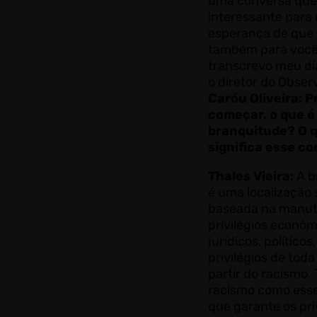
uma conversa que 
interessante para 
esperança de que 
também para você
transcrevo meu d
o diretor do Observ
Caróu Oliveira: P
começar, o que é
branquitude? O 
significa esse c
Thales Vieira:
A b
é uma localização 
baseada na manut
privilégios econôm
jurídicos, políticos,
privilégios de toda
partir do racismo.
racismo como ess
que garante os pri