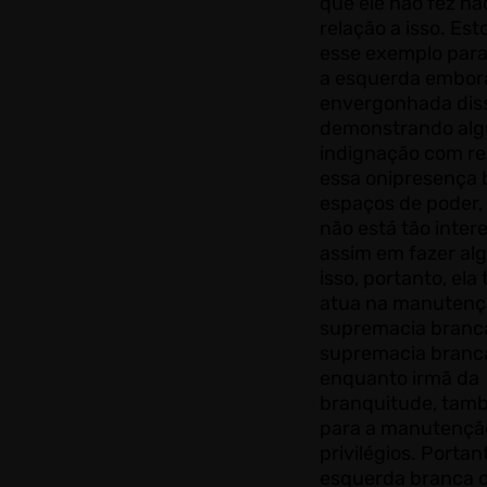
que ele não fez n
relação a isso. Es
esse exemplo para
a esquerda embor
envergonhada dis
demonstrando alg
indignação com re
essa onipresença 
espaços de poder
não está tão inter
assim em fazer al
isso, portanto, el
atua na manutenç
supremacia branca
supremacia branc
enquanto irmã da
branquitude, tam
para a manutençã
privilégios. Portan
esquerda branca c