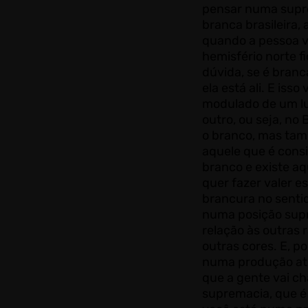
pensar numa supr
branca brasileira, a
quando a pessoa v
hemisfério norte f
dúvida, se é branc
ela está ali. E isso 
modulado de um l
outro, ou seja, no B
o branco, mas tam
aquele que é cons
branco e existe a
quer fazer valer e
brancura no senti
numa posição su
relação às outras 
outras cores. E, po
numa produção ati
que a gente vai 
supremacia, que 