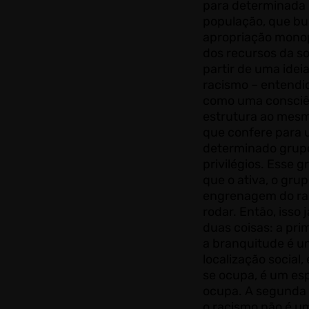
para determinada 
população, que b
apropriação monop
dos recursos da s
partir de uma idei
racismo – entendi
como uma consciê
estrutura ao mes
que confere para
determinado grup
privilégios. Esse g
que o ativa, o grup
engrenagem do ra
rodar. Então, isso 
duas coisas: a pri
a branquitude é 
localização social,
se ocupa, é um es
ocupa. A segunda 
o racismo não é um