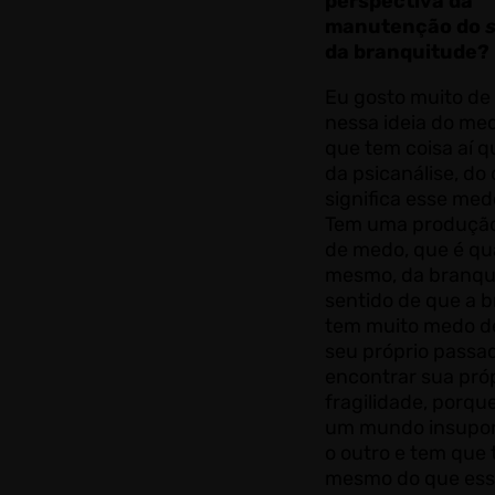
perspectiva da
manutenção do
da branquitude?
Eu gosto muito de
nessa ideia do me
que tem coisa aí q
da psicanálise, do
significa esse med
Tem uma produção
de medo, que é qu
mesmo, da branqu
sentido de que a 
tem muito medo d
seu próprio passa
encontrar sua pró
fragilidade, porqu
um mundo insupor
o outro e tem que
mesmo do que ess