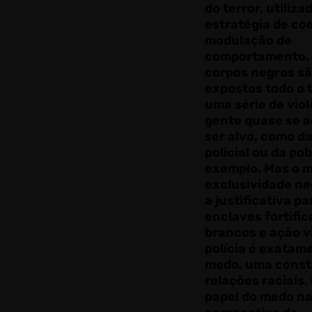
do terror, utiliz
estratégia de co
modulação de
comportamento.
corpos negros s
expostos todo o 
uma série de viol
gente quase se 
ser alvo, como da
policial ou da po
exemplo. Mas o 
exclusividade ne
a justificativa pa
enclaves fortifi
brancos e ação v
polícia é exatam
medo, uma const
relações raciais.
papel do medo n