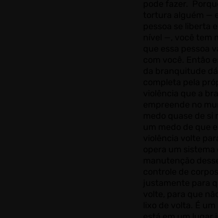
pode fazer. Porqu
tortura alguém — e
pessoa se liberta
nível —, você tem
que essa pessoa va
com você. Então 
da branquitude dá
completa pela pró
violência que a br
empreende no mu
medo quase de si
um medo de que e
violência volte par
opera um sistema
manutenção desse
controle de corpos
justamente para q
volte, para que n
lixo de volta. É u
está em um lugar 