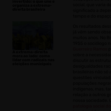
invertido: o que une e
social, que varia d
organiza a extrema-
direita brasileira
significado a depe
tempo e do espaço
Os resultados des
já vêm sendo obs
muitos anos. No Br
1955 o sociólogo 
Guerreiro Ramos
p
A extrema-direita
sobre a necessida
mora ao lado: como
lidar com radicais nas
discutir as estrutu
eleições municipais
desigualdades raci
brasileiras não só 
questões vinculad
populações negras
indígenas, mas, 
relação a outros g
nossa sociedade. 
patologia social d