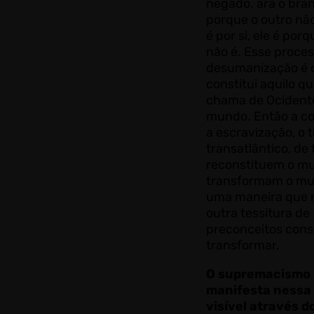
negado.
ara o bran
porque o outro não
é por si, ele é por
não é. Esse proce
desumanização é 
constitui aquilo q
chama de Ocident
mundo.
Então a co
a escravização, o t
transatlântico, de 
reconstituem o m
transformam o mu
uma maneira que
outra tessitura de
preconceitos con
transformar.
O supremacismo 
manifesta nessa
visível através d