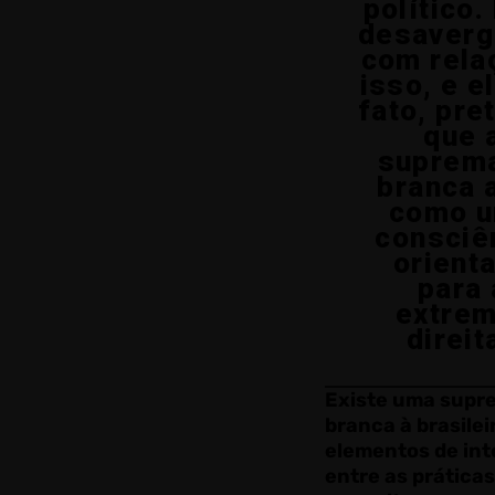
político.
desaver
com rela
isso, e e
fato, pre
que 
suprem
branca 
como 
consciê
orient
para 
extre
direita
Existe uma supr
branca à brasilei
elementos de in
entre as práticas