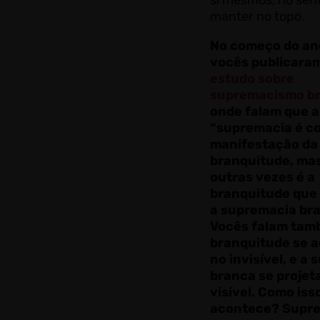
si mesmos, no sent
manter no topo.
No começo do an
vocês publicara
estudo sobre
supremacismo b
onde falam que a
“supremacia é c
manifestação da
branquitude, mas
outras vezes é a
branquitude que
a supremacia bra
Vocês falam tam
branquitude se 
no invisível, e a
branca se projet
visível. Como iss
acontece? Supr