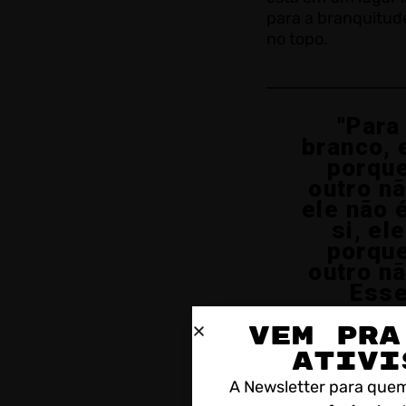
para a branquitud
no topo.
"Para
branco, 
porque
outro nã
ele não 
si, ele
porque
outro nã
Ess
process
VEM PRA
desuman
é o q
ATIVI
consti
A Newsletter para quem
aquilo q