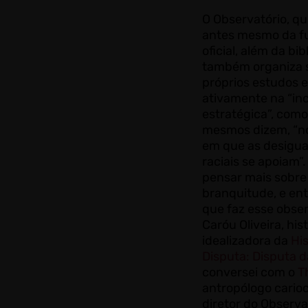
O Observatório, que
antes mesmo da f
oficial, além da bib
também organiza 
próprios estudos e
ativamente na “in
estratégica”, como
mesmos dizem, “no
em que as desigu
raciais se apoiam”
pensar mais sobre
branquitude, e en
que faz esse obser
Caróu Oliveira, his
idealizadora da
His
Disputa: Disputa d
conversei com o
T
antropólogo cario
diretor do Observa