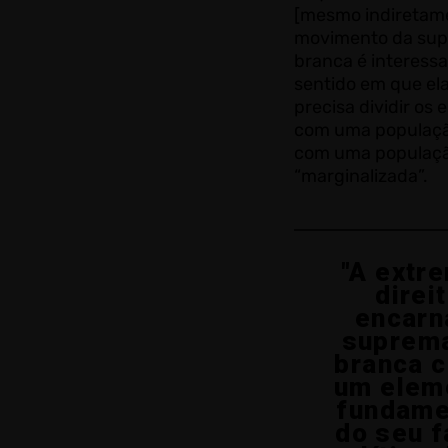
[mesmo indiretam
movimento da sup
branca é interess
sentido em que el
precisa dividir os
com uma populaçã
com uma populaçã
“marginalizada”
.
"A extr
direi
encarn
suprem
branca 
um elem
fundame
do seu f