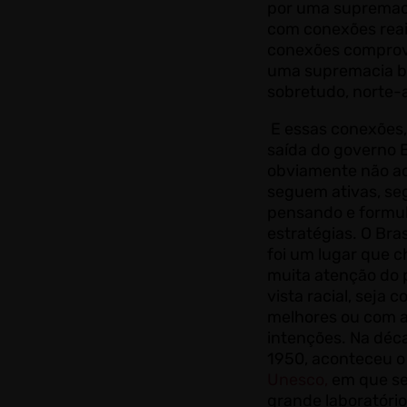
por uma supremac
com conexões reai
conexões compro
uma supremacia b
sobretudo, norte-
E essas conexões,
saída do governo 
obviamente não a
seguem ativas, s
pensando e formu
estratégias. O Bra
foi um lugar que 
muita atenção do 
vista racial, seja 
melhores ou com a
intenções. Na déc
1950, aconteceu 
Unesco,
em que se
grande laboratório