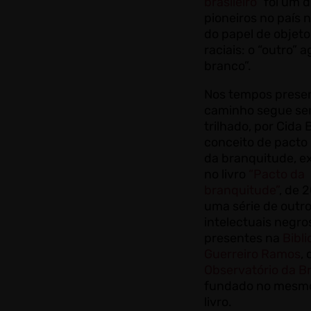
brasileiro”
foi um d
pioneiros no país 
do papel de objet
raciais: o “outro” a
branco”.
Nos tempos presen
caminho segue se
trilhado, por Cida 
conceito de pacto 
da branquitude, ex
no livro
“Pacto da
branquitude”
, de 
uma série de outr
intelectuais negro
presentes na
Bibli
Guerreiro Ramos
, 
Observatório da B
fundado no mesmo
livro.