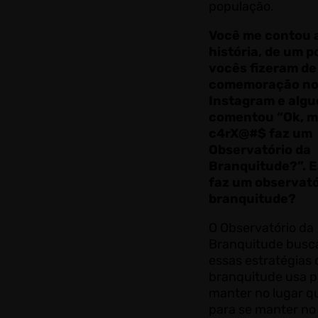
população.
Você me contou 
história, de um p
vocês fizeram de
comemoração n
Instagram e alg
comentou “Ok, m
c4rX@#$ faz um
Observatório da
Branquitude?”. E
faz um observató
branquitude?
O Observatório da
Branquitude busca
essas estratégias 
branquitude usa p
manter no lugar qu
para se manter no