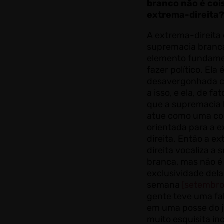
branco não é coi
extrema-direita
A extrema-direita
supremacia bran
elemento fundame
fazer político. Ela 
desavergonhada c
a isso, e ela, de fa
que a supremacia
atue como uma co
orientada para a 
direita. Então a e
direita vocaliza a
branca, mas não é
exclusividade dela
semana
[setembro
gente teve uma fal
em uma posse do ju
muito esquisita inc