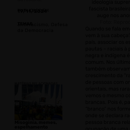
ideologia supre
fascista brasileir
PUBLICADO EM
19/11/2024
auge nos ano
Foto: Repro
TEMAS
antirracismo
,
Defesa
Quando se fala em 
da Democracia
vem à sua cabeça
país, associar os e
pautas – raciais à
negra e indígena 
comum. Nos último
também observa
crescimento da “ra
de pessoas com or
MATÉRIAS RELACIONADAS
orientais, mas ra
vemos o mesmo c
brancas. Pois é, p
“branco” nos formu
onde se declara ra
pessoa branca rel
Misoginia, memes,
espelhamento
ocupação de uma 