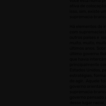
você está numa p
ativa de colocação 
isso, sim, existe u
supremacia branca 
Há elementos de i
com supremacias 
outros países e iss
muito, muito, muit
últimos anos. Sob
último governo Bo
que havia intercâ
principalmente co
Estados Unidos, 
estratégias, forma
de agir. Aquele fo
governo orientado
supremacia branc
governo pensado a
desse lugar racial