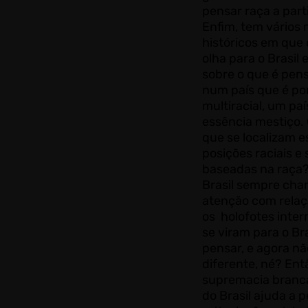
pensar raça a parti
Enfim, tem vário
históricos em que
olha para o Brasil 
sobre o que é pens
num país que é po
multiracial, um paí
essência mestiço.
que se localizam e
posições raciais e 
baseadas na raça?
Brasil sempre ch
atenção com relaçã
os holofotes inter
se viram para o Br
pensar, e agora nã
diferente, né? Ent
supremacia branca
do Brasil ajuda a 