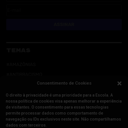
ASSINAR
TEMAS
#AMAZÔNIAS
#ANTIRRACISMO
Consentimento de Cookies
#AÇÃO DIRETA
#CUIDADOS DIGITAIS
O direito à privacidade é uma prioridade para a Escola. A
nossa política de cookies visa apenas melhorar a experiência
#CUIDADOS INTEGRAIS
de visitantes. O consentimento para essas tecnologias
permite processar dados como comportamento de
#DEFESA DA DEMOCRACIA
navegação ou IDs exclusivos neste site. Não compartilhamos
#EDUCAÇÃO
dados com terceiros.