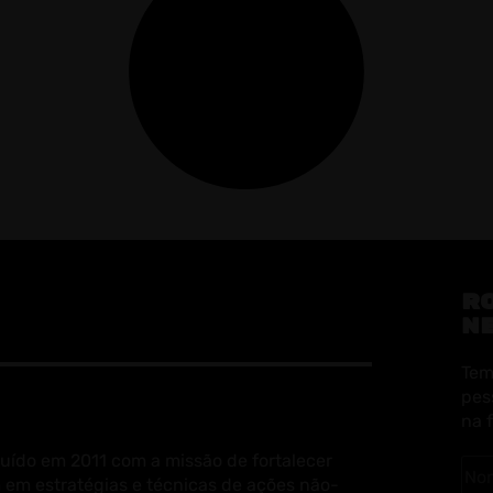
R
N
Tem
pes
na 
uído em 2011 com a missão de fortalecer
 em estratégias e técnicas de ações não-