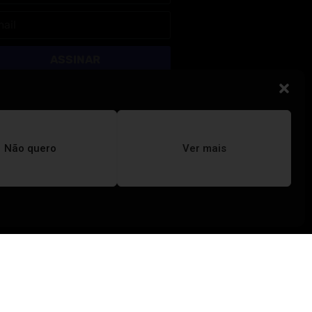
ASSINAR
Não quero
Ver mais
REVISTA TUÍRA
Educação