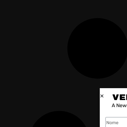
VE
A News