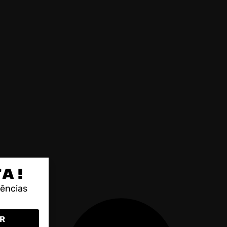
TA!
rências
R