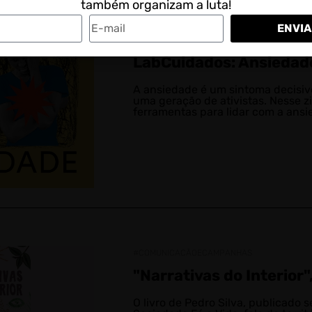
também organizam a luta!
ENVIA
#DEFESADADEMOCRACIA
LabCuidados: Ansiedad
A ansiedade é um sintoma decisiv
uma geração de ativistas. Nesse z
ferramentas para lidar com a ansi
#COMUNICACÃOECAMPANHAS
"Narrativas do Interior"
O livro de Pedro Silva, publicado s