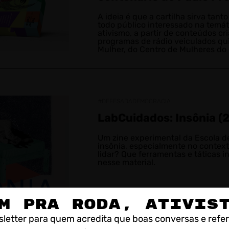
A ideia é que a cartilha sirva ta
todo público interessado na temá
ativismo, a partir de conteúdos cr
programas de rádio veiculados qu
Mulher, do Centro de Mulheres do 
#DEFESADADEMOCRACIA
LabCuidados: Insônia (
Um zine experimental da Escola de
insônia, especialmente no context
lidar? Que ferramentas e táticas 
nesse material.
M PRA RODA, ATIVIS
letter para quem acredita que boas conversas e refe