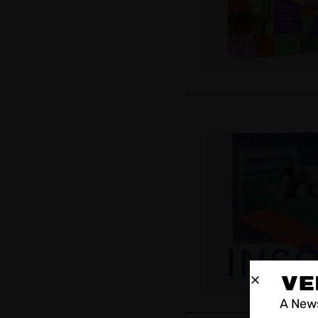
VE
A News