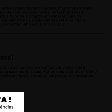
nto para as pescadoras cabenses, mas também para
tica da comunicação para direitos humanos e
iados durante o projeto, em especial para os
inzenalmente na Rádio Calheta FM e na Rádio
Cabo entre julho e outubro de 2021.
2022)
 Ativismo para conversar com ativistas sobre
o de isolamento social. Por que ela acontece? Como
investigar? Essas são algumas perguntas presentes
TA!
rências