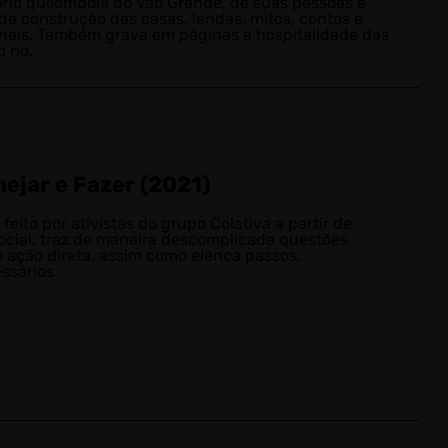
tório quilombola do Vão Grande, de suas pessoas e
da construção das casas, lendas, mitos, contos e
inais. Também grava em páginas a hospitalidade das
 rio.
ejar e Fazer (2021)
feito por ativistas do grupo Colativa a partir de
ocial, traz de maneira descomplicada questões
 ação direta, assim como elenca passos,
ssários.