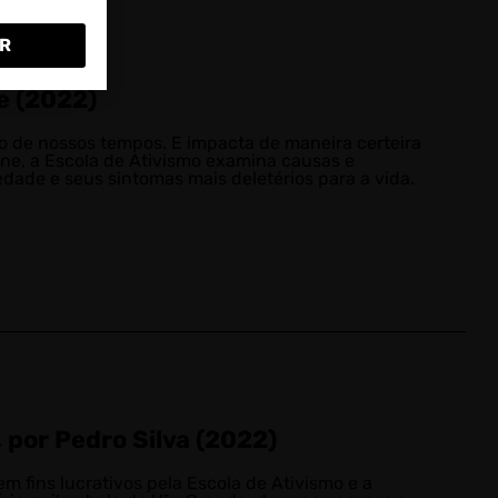
R
e (2022)
o de nossos tempos. E impacta de maneira certeira
ine, a Escola de Ativismo examina causas e
edade e seus sintomas mais deletérios para a vida.
, por Pedro Silva (2022)
em fins lucrativos pela Escola de Ativismo e a