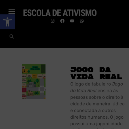
Abrir a barra de ferramentas
Jogo da
Vida Real
O jogo de tabuleiro
Jogo
da Vida Real
ensina às
pessoas sobre o direito à
cidade de maneira lúdica
e conectada a outros
direitos humanos. O jogo
possui uma jogabilidade