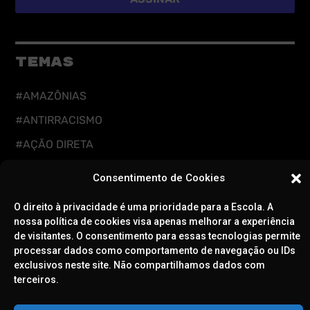
TEMAS
#AMAZÔNIAS
#ANTIRRACISMO
#AÇÃO DIRETA
#CUIDADOS DIGITAIS
Consentimento de Cookies
#CUIDADOS INTEGRAIS
O direito à privacidade é uma prioridade para a Escola. A
#DEFESA DA DEMOCRACIA
nossa política de cookies visa apenas melhorar a experiência
de visitantes. O consentimento para essas tecnologias permite
#EDUCAÇÃO
processar dados como comportamento de navegação ou IDs
#FEMINISMOS
exclusivos neste site. Não compartilhamos dados com
terceiros.
#LGBTQIAPN+