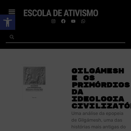
Abrir a barra de ferramentas
Gilgámesh
e os
primórdios
da
ideologia
civilizató
Uma análise da epopeia
de Gilgámesh, uma das
histórias mais antigas do