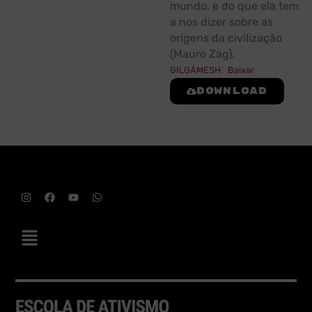
mundo, e do que ela tem
a nos dizer sobre as
origens da civilização
(Mauro Zag).
GILGÁMESH
Baixar
Download