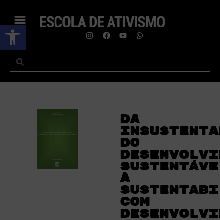
Abrir a barra de ferramentas
Da
Insustenta
do
Desenvolvi
Sustentáve
à
Sustentabi
com
Desenvolvi