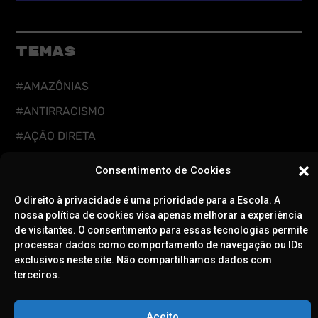
TEMAS
#AMAZÔNIAS
#ANTIRRACISMO
#AÇÃO DIRETA
#CUIDADOS DIGITAIS
Consentimento de Cookies
#CUIDADOS INTEGRAIS
O direito à privacidade é uma prioridade para a Escola. A
#DEFESA DA DEMOCRACIA
nossa política de cookies visa apenas melhorar a experiência
de visitantes. O consentimento para essas tecnologias permite
#EDUCAÇÃO
processar dados como comportamento de navegação ou IDs
#FEMINISMOS
exclusivos neste site. Não compartilhamos dados com
terceiros.
#LGBTQIAPN+
#RESISTÊNCIA CLIMÁTICA
Aceito