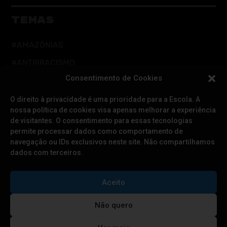
TEMAS
#AMAZÔNIAS
#ANTIRRACISMO
Consentimento de Cookies
#AÇÃO DIRETA
#CUIDADOS DIGITAIS
O direito à privacidade é uma prioridade para a Escola. A
nossa política de cookies visa apenas melhorar a experiência
#CUIDADOS INTEGRAIS
de visitantes. O consentimento para essas tecnologias
permite processar dados como comportamento de
#DEFESA DA DEMOCRACIA
navegação ou IDs exclusivos neste site. Não compartilhamos
#EDUCAÇÃO
dados com terceiros.
#FEMINISMOS
Aceito
#LGBTQIAPN+
#RESISTÊNCIA CLIMÁTICA
Não quero
#POVOS TRADICIONAIS