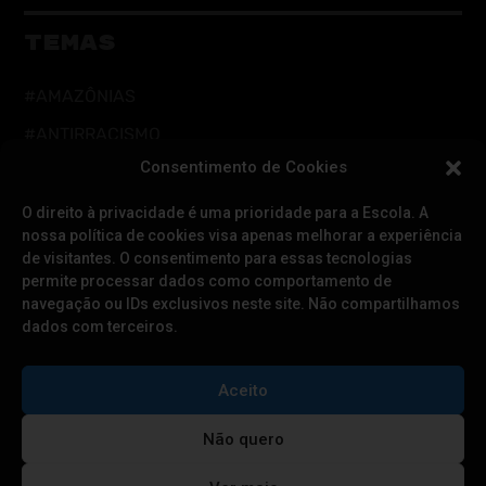
TEMAS
#AMAZÔNIAS
#ANTIRRACISMO
Consentimento de Cookies
#AÇÃO DIRETA
#CUIDADOS DIGITAIS
O direito à privacidade é uma prioridade para a Escola. A
nossa política de cookies visa apenas melhorar a experiência
#CUIDADOS INTEGRAIS
de visitantes. O consentimento para essas tecnologias
permite processar dados como comportamento de
#DEFESA DA DEMOCRACIA
navegação ou IDs exclusivos neste site. Não compartilhamos
#EDUCAÇÃO
dados com terceiros.
#FEMINISMOS
Aceito
#LGBTQIAPN+
#RESISTÊNCIA CLIMÁTICA
Não quero
#POVOS TRADICIONAIS