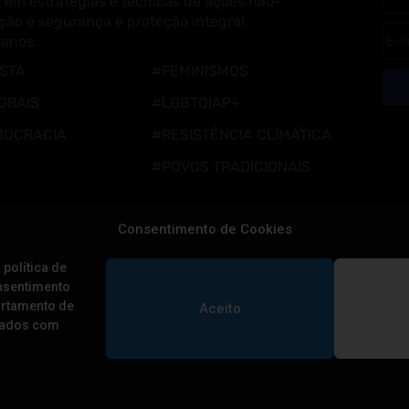
 em estratégias e técnicas de ações não-
ção e segurança e proteção integral,
manos.
ISTA
#FEMINISMOS
GRAIS
#LGBTQIAP+
MOCRACIA
#RESISTÊNCIA CLIMÁTICA
#POVOS TRADICIONAIS
Consentimento de Cookies
 política de
onsentimento
ortamento de
Aceito
 dados com
BIBLIOTECA
Cuidados