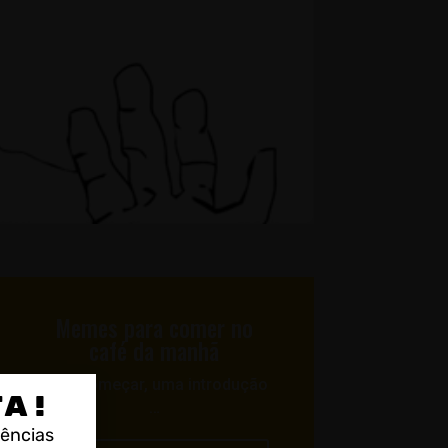
Memes para comer no
café da manhã
Para começar, uma introdução
TA!
…
rências