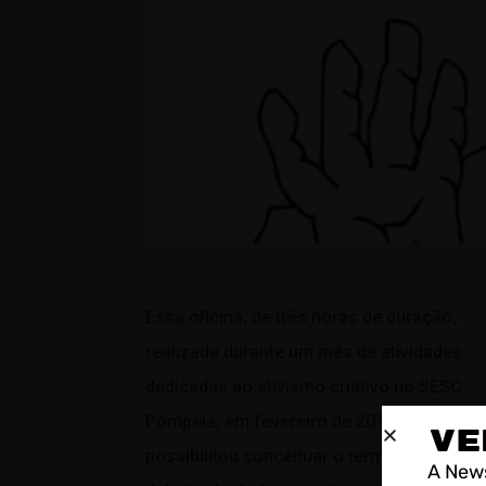
Essa oficina, de três horas de duração,
realizada durante um mês de atividades
dedicadas ao ativismo criativo no SESC
Pompéia, em fevereiro de 2014
VE
possibilitou conceituar o termo “meme”,
A News