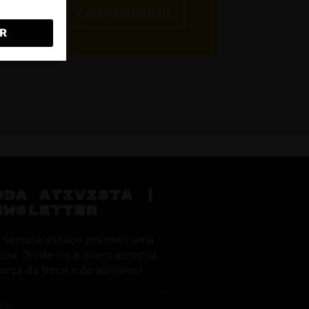
Veja a apresentação
R
ODA ATIVISTA |
EWSLETTER
 sempre espaço pra mais uma
soa. Junte-se a quem acredita
força da troca e do ativismo!