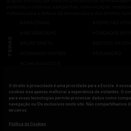
grupos ativistas por meio de processos de aprendizagem
violentas e criativas, campanhas, comunicação, mobiliza
voltadas para a defesa da democracia e dos direitos hu
#AMAZÔNIAS
#COMO FAZ ATIV
#ANTIRRACISMO
#CUIDADOS INTE
#AÇÃO DIRETA
#DEFESA DA DE
#CUIDADOS DIGITAIS
#EDUCAÇÃO
#COMUNICAÇÃO E
CAMPANHAS
O direito à privacidade é uma prioridade para a Escola. A nossa
cookies visa apenas melhorar a experiência de visitantes. O c
para essas tecnologias permite processar dados como comp
navegação ou IDs exclusivos neste site. Não compartilhamos
terceiros.
A ESCOLA
NOTÍCIAS
Política de Cookies
SOBRE NÓS
VÍDEOS