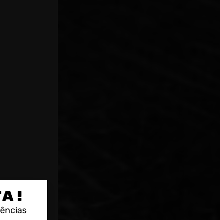
TA!
rências