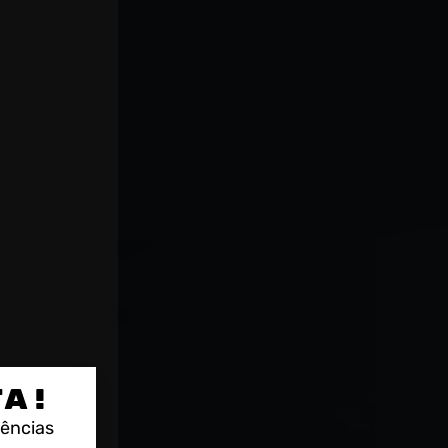
TA!
rências