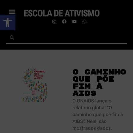
Abrir a barra de ferramentas
O caminho
que põe
fim à
AIDS
O UNAIDS lança o
relatório global “O
caminho que põe fim à
AIDS“. Nele, são
mostrados dados,