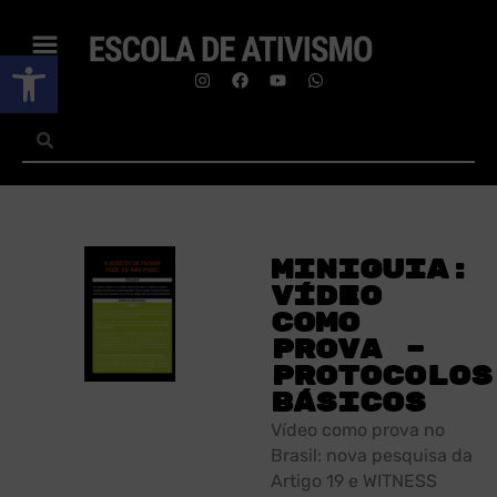
Abrir a barra de ferramentas
Miniguia:
Vídeo
como
prova –
Protocolos
básicos
Vídeo como prova no
Brasil: nova pesquisa da
Artigo 19 e WITNESS