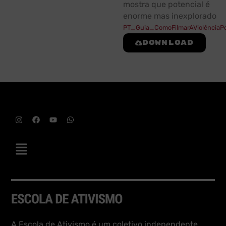
mostra que potencial é
enorme mas inexplorado
PT_Guia_ComoFilmarAViolênciaPol
Download
A Escola de Ativismo é um coletivo independente