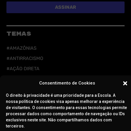
ASSINAR
TEMAS
#AMAZÔNIAS
#ANTIRRACISMO
#AÇÃO DIRETA
#CUIDADOS DIGITAIS
Consentimento de Cookies
#CUIDADOS INTEGRAIS
O direito à privacidade é uma prioridade para a Escola. A
#DEFESA DA DEMOCRACIA
nossa política de cookies visa apenas melhorar a experiência
de visitantes. O consentimento para essas tecnologias permite
#EDUCAÇÃO
processar dados como comportamento de navegação ou IDs
#FEMINISMOS
exclusivos neste site. Não compartilhamos dados com
terceiros.
#LGBTQIAPN+