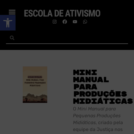
Abrir a barra de ferramentas
Mini
manual
para
produções
midiáticas
O
Mini Manual para
Pequenas Produções
Midiáticas
, criado pela
equipe da Justiça nos