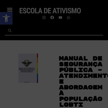
Abrir a barra de ferramentas
Manual de
segurança
pública –
Atendiment
e
abordagem
à
população
LGBTI