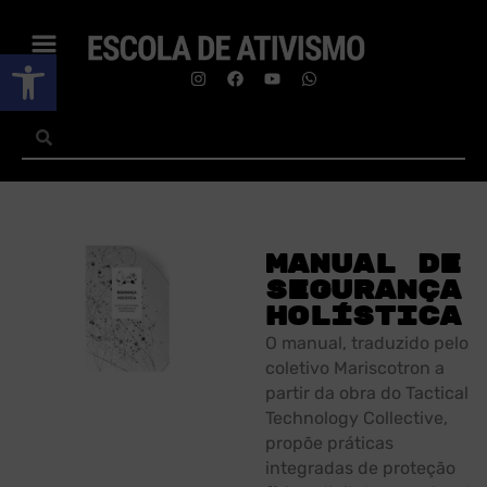
Abrir a barra de ferramentas
Manual de
Segurança
Holística
O manual, traduzido pelo
coletivo Mariscotron a
partir da obra do Tactical
Technology Collective,
propõe práticas
integradas de proteção