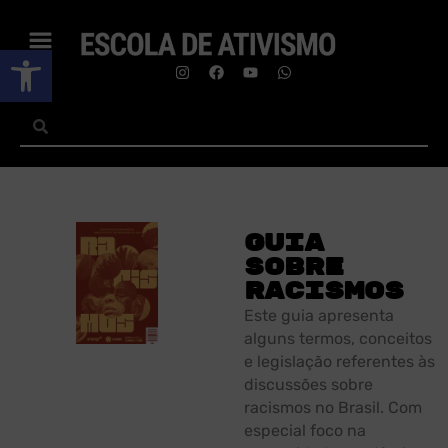
Abrir a barra de ferramentas
Guia
sobre
racismos
Este guia apresenta
alguns termos, conceitos
e legislação referentes às
discussões sobre
racismos no Brasil. Com
especial foco na