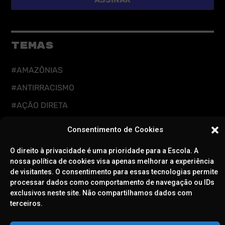
TEMAS
#AMAZÔNIAS
#ANTIRRACISMO
#AÇÃO DIRETA
#CUIDADOS DIGITAIS
Consentimento de Cookies
#CUIDADOS INTEGRAIS
O direito à privacidade é uma prioridade para a Escola. A
#DEFESA DA DEMOCRACIA
nossa política de cookies visa apenas melhorar a experiência
de visitantes. O consentimento para essas tecnologias permite
#EDUCAÇÃO
processar dados como comportamento de navegação ou IDs
#FEMINISMOS
exclusivos neste site. Não compartilhamos dados com
terceiros.
#LGBTQIAPN+