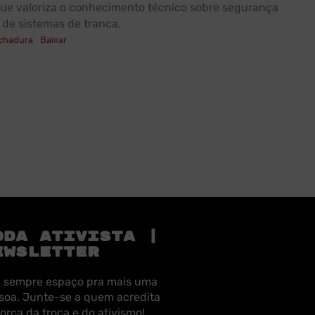
que valoriza o conhecimento técnico sobre segurança
 de sistemas de tranca​.
chadura
Baixar
ODA ATIVISTA |
EWSLETTER
 sempre espaço pra mais uma
soa. Junte-se a quem acredita
força da troca e do ativismo!