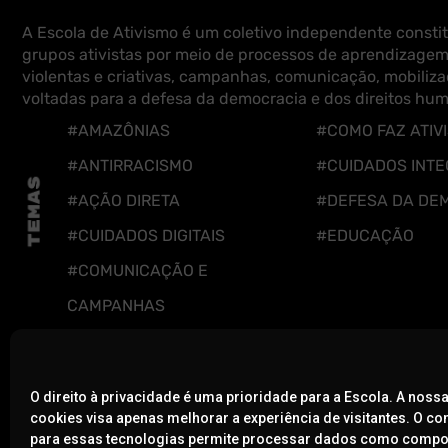
A Escola de Ativismo é um coletivo independente constit
grupos ativistas por meio de processos de aprendizagem
violentas e criativas, campanhas, comunicação, mobiliza
voltadas para a defesa da democracia e dos direitos hu
#AMAZÔNIAS
#COMO FAZ ATIV
#ANTIRRACISMO
#CUIDADOS INTE
#AÇÃO DIRETA
#DEFESA DA DE
#CUIDADOS DIGITAIS
#EDUCAÇÃO
#COMUNICAÇÃO E
CAMPANHAS
O direito à privacidade é uma prioridade para a Escola. A nossa
cookies visa apenas melhorar a experiência de visitantes. O c
A ESCOLA
NOTÍCIAS
para essas tecnologias permite processar dados como comp