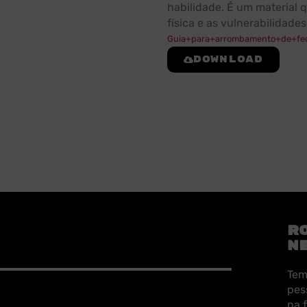
habilidade. É um material 
física e as vulnerabilidades
Guia+para+arrombamento+de+fe
Download
R
N
Tem
pes
na 