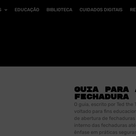
S
EDUCAÇÃO
BIBLIOTECA
CUIDADOS DIGITAIS
RE
Guia para 
Fechadura
O guia, escrito por Ted the
voltado para fins educacion
de abertura de fechaduras
interno das fechaduras at
ênfase em práticas seguras