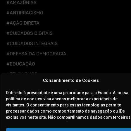
#AMAZÔNIAS
#ANTIRRACISMO
#AÇÃO DIRETA
#CUIDADOS DIGITAIS
#CUIDADOS INTEGRAIS
#DEFESA DA DEMOCRACIA
#EDUCAÇÃO
#FEMINISMOS
Consentimento de Cookies
#LGBTQIAPN+
O direito à privacidade é uma prioridade para a Escola. A nossa
#RESISTÊNCIA CLIMÁTICA
política de cookies visa apenas melhorar a experiência de
#POVOS TRADICIONAIS
visitantes. O consentimento para essas tecnologias permite
processar dados como comportamento de navegação ou IDs
exclusivos neste site. Não compartilhamos dados com terceiros