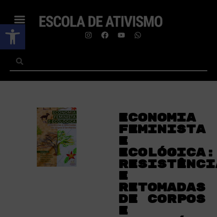
Abrir a barra de ferramentas
Economia
feminista
e
ecológica:
resistênci
e
retomadas
de corpos
e