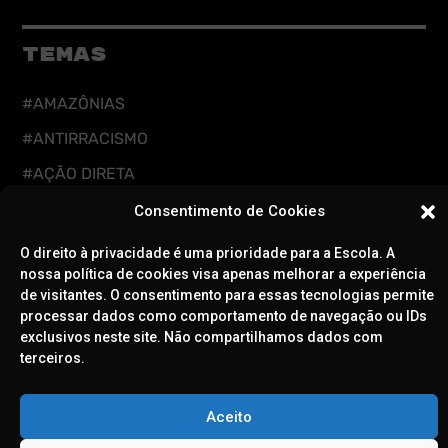
TEMAS
#AMAZÔNIAS
#ANTIRRACISMO
#AÇÃO DIRETA
#CUIDADOS DIGITAIS
Consentimento de Cookies
#CUIDADOS INTEGRAIS
O direito à privacidade é uma prioridade para a Escola. A
nossa política de cookies visa apenas melhorar a experiência
#DEFESA DA DEMOCRACIA
de visitantes. O consentimento para essas tecnologias permite
#EDUCAÇÃO
processar dados como comportamento de navegação ou IDs
exclusivos neste site. Não compartilhamos dados com
#FEMINISMOS
terceiros.
#LGBTQIAPN+
Aceito
#RESISTÊNCIA CLIMÁTICA