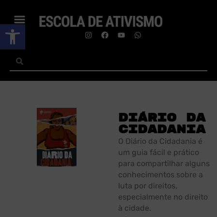
Abrir a barra de ferramentas
Diário da
Cidadania
O Diário da Cidadania é
um guia fácil e prático
para compartilhar alguns
conhecimentos sobre a
luta por direitos,
especialmente no direito
à cidade.