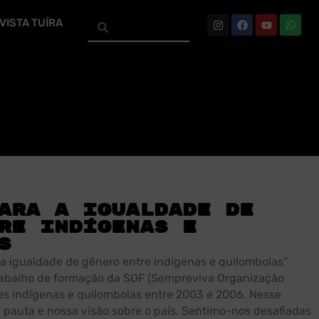
VISTA TUÍRA
ara a igualdade de
re indígenas e
s
a igualdade de gênero entre indígenas e quilombolas”
trabalho de formação da SOF (Sempreviva Organização
es indígenas e quilombolas entre 2003 e 2006. Nesse
pauta e nossa visão sobre o país. Sentimo-nos desafiadas