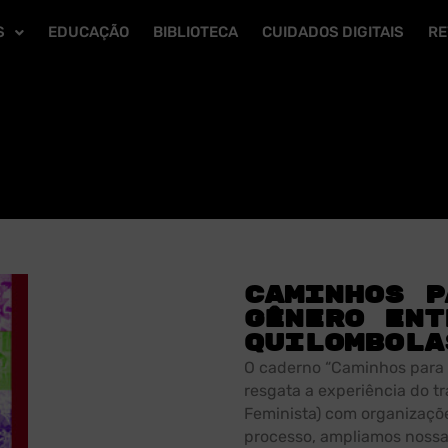
S
EDUCAÇÃO
BIBLIOTECA
CUIDADOS DIGITAIS
RE
Caminhos p
gênero ent
quilombola
O caderno “Caminhos para 
resgata a experiência do 
Feminista) com organizaçõ
processo, ampliamos nossa 