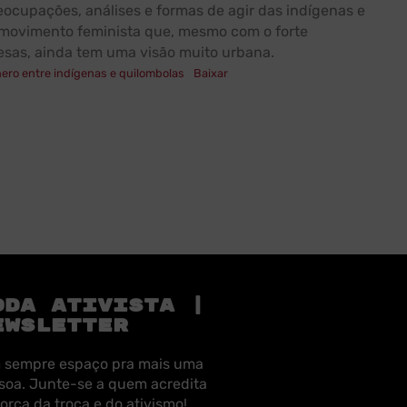
reocupações, análises e formas de agir das indígenas e
 movimento feminista que, mesmo com o forte
sas, ainda tem uma visão muito urbana.
ero entre indígenas e quilombolas
Baixar
ODA ATIVISTA |
EWSLETTER
 sempre espaço pra mais uma
soa. Junte-se a quem acredita
força da troca e do ativismo!