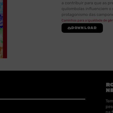
a contribuir para que as p
quilombolas influenciem o
protagonismo das campone
Caminhos para a igualdade de gên
Download
R
N
Tem
pes
na 