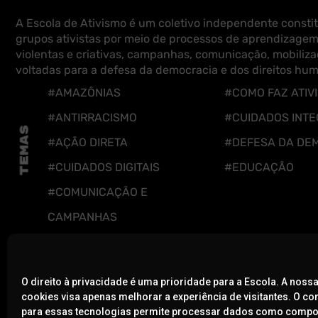
A Escola de Ativismo é um coletivo independente constit
grupos ativistas por meio de processos de aprendizagem
violentas e criativas, campanhas, comunicação, mobiliza
voltadas para a defesa da democracia e dos direitos hu
#AMAZÔNIAS
#COMO FAZ ATIV
#ANTIRRACISMO
#CUIDADOS INTE
#AÇÃO DIRETA
#DEFESA DA DE
#CUIDADOS DIGITAIS
#EDUCAÇÃO
#COMUNICAÇÃO E
CAMPANHAS
O direito à privacidade é uma prioridade para a Escola. A nossa
cookies visa apenas melhorar a experiência de visitantes. O c
A ESCOLA
NOTÍCIAS
para essas tecnologias permite processar dados como comp