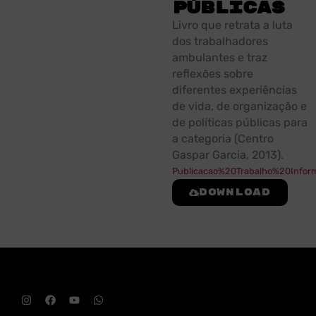
públicas
Livro que retrata a luta
dos trabalhadores
ambulantes e traz
reflexões sobre
diferentes experiências
de vida, de organização e
de políticas públicas para
a categoria (Centro
Gaspar Garcia, 2013).
Publicacao%20Trabalho%20Info
Download