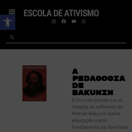
Abrir a barra de ferramentas
A
pedagogia
de
Bakunin
O livro de Gastón Leval,
resgata as reflexões de
Mikhail Bakunin sobre
educação como
fundamento da liberdade