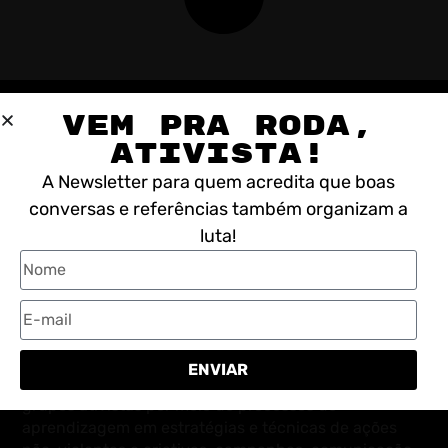
VEM PRA RODA,
ATIVISTA!
A Newsletter para quem acredita que boas
conversas e referências também organizam a
luta!
A Escola de Ativismo é um coletivo independente
ENVIAR
constituído em 2011 com a missão de fortalecer
grupos ativistas por meio de processos de
aprendizagem em estratégias e técnicas de ações