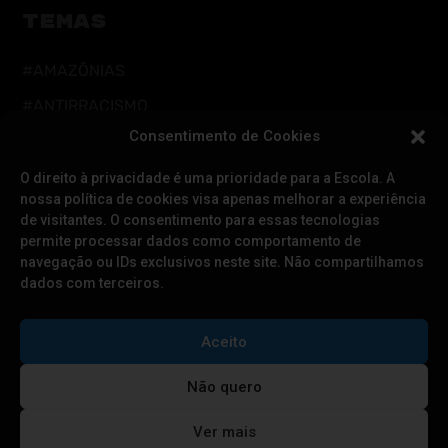
TEMAS
#AMAZÔNIAS
#ANTIRRACISMO
Consentimento de Cookies
#AÇÃO DIRETA
#CUIDADOS DIGITAIS
O direito à privacidade é uma prioridade para a Escola. A
nossa política de cookies visa apenas melhorar a experiência
#CUIDADOS INTEGRAIS
de visitantes. O consentimento para essas tecnologias
permite processar dados como comportamento de
#DEFESA DA DEMOCRACIA
navegação ou IDs exclusivos neste site. Não compartilhamos
#EDUCAÇÃO
dados com terceiros.
#FEMINISMOS
Aceito
#LGBTQIAPN+
#RESISTÊNCIA CLIMÁTICA
Não quero
#POVOS TRADICIONAIS
Ver mais