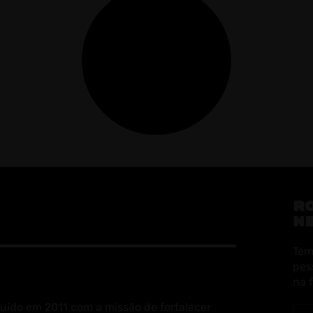
R
N
Tem
pes
na 
uído em 2011 com a missão de fortalecer