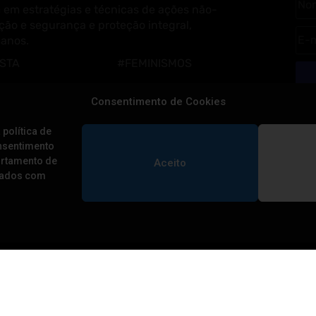
 em estratégias e técnicas de ações não-
ção e segurança e proteção integral,
manos.
ISTA
#FEMINISMOS
GRAIS
#LGBTQIAP+
Consentimento de Cookies
MOCRACIA
#RESISTÊNCIA CLIMÁTICA
 política de
#POVOS TRADICIONAIS
onsentimento
ortamento de
Aceito
 dados com
BIBLIOTECA
Cuidados