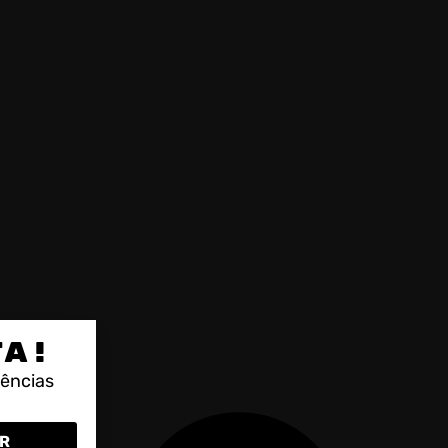
TA!
rências
R