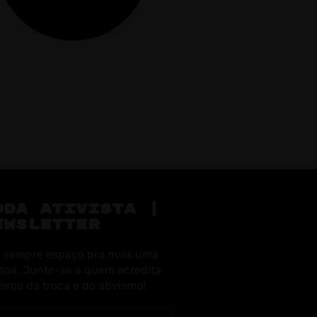
ODA ATIVISTA |
EWSLETTER
 sempre espaço pra mais uma
soa. Junte-se a quem acredita
força da troca e do ativismo!