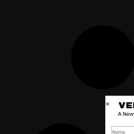
VE
A News