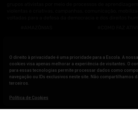
grupos ativistas por meio de processos de aprendizagem
violentas e criativas, campanhas, comunicação, mobiliza
voltadas para a defesa da democracia e dos direitos hu
#AMAZÔNIAS
#COMO FAZ ATIV
#ANTIRRACISMO
#CUIDADOS INTE
#AÇÃO DIRETA
#DEFESA DA DE
O direito à privacidade é uma prioridade para a Escola. A nossa
#CUIDADOS DIGITAIS
#EDUCAÇÃO
cookies visa apenas melhorar a experiência de visitantes. O c
#COMUNICAÇÃO E
para essas tecnologias permite processar dados como comp
navegação ou IDs exclusivos neste site. Não compartilhamos
CAMPANHAS
terceiros.
Política de Cookies
A ESCOLA
NOTÍCIAS
SOBRE NÓS
VÍDEOS