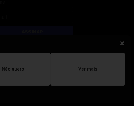
ASSINAR
Não quero
Ver mais
REVISTA TUÍRA
Educação