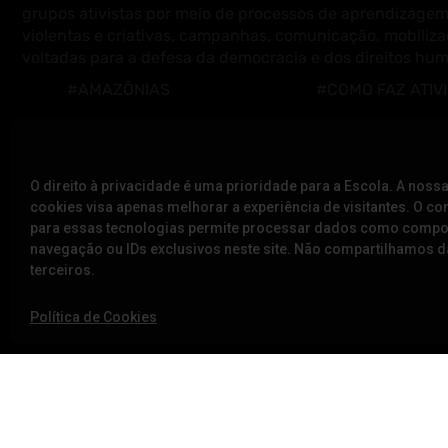
grupos ativistas por meio de processos de aprendizagem
violentas e criativas, campanhas, comunicação, mobiliza
voltadas para a defesa da democracia e dos direitos hu
#AMAZÔNIAS
#COMO FAZ ATIV
#ANTIRRACISMO
#CUIDADOS INTE
#AÇÃO DIRETA
#DEFESA DA DE
O direito à privacidade é uma prioridade para a Escola. A nossa
#CUIDADOS DIGITAIS
#EDUCAÇÃO
cookies visa apenas melhorar a experiência de visitantes. O c
#COMUNICAÇÃO E
para essas tecnologias permite processar dados como comp
navegação ou IDs exclusivos neste site. Não compartilhamos
CAMPANHAS
terceiros.
Política de Cookies
A ESCOLA
NOTÍCIAS
SOBRE NÓS
VÍDEOS