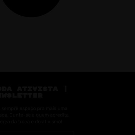
ODA ATIVISTA |
EWSLETTER
 sempre espaço pra mais uma
soa. Junte-se a quem acredita
força da troca e do ativismo!