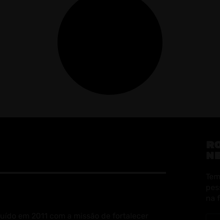
R
N
Tem
pes
na 
uído em 2011 com a missão de fortalecer