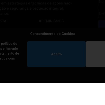
 em estratégias e técnicas de ações não-
ção e segurança e proteção integral,
manos.
ISTA
#FEMINISMOS
GRAIS
#LGBTQIAP+
Consentimento de Cookies
MOCRACIA
#RESISTÊNCIA CLIMÁTICA
 política de
#POVOS TRADICIONAIS
onsentimento
ortamento de
Aceito
 dados com
BIBLIOTECA
Cuidados