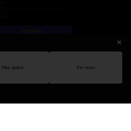
ASSINAR
Não quero
Ver mais
REVISTA TUÍRA
Educação