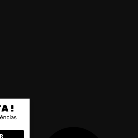
TA!
rências
R