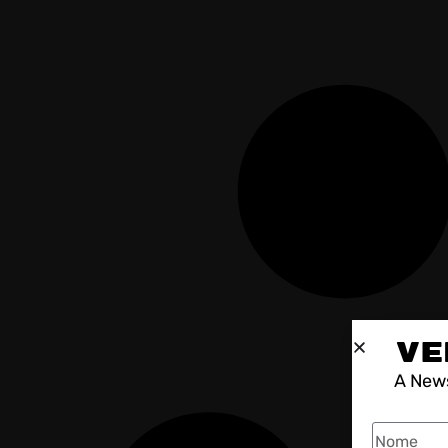
VE
A News